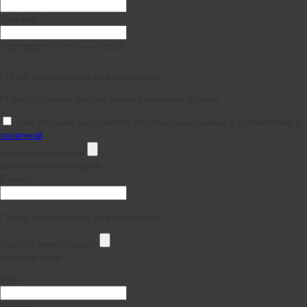
Телефон *
Подтвердите, что вы не робот *
* Поля, обязательные для заполнения
* Пароль должен быть не менее 6 символов длиной.
Даю согласие на обработку персональных данных в соответствии с
политикой
Зарегистрироваться
Восстановление пароля
E-mail *
* Поля, обязательные для заполнения
Выслать новый пароль
Быстрый заказ
ФИО
E-mail