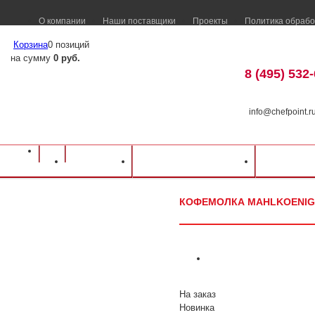
О компании
Наши поставщики
Проекты
Политика обрабо
Корзина
0 позиций
на сумму
0 руб.
8 (495) 532
info@chefpoint.r
Оборудование для ресторанов и кафе
⁄
Каталог оборудования
⁄
Барное об
Каталог
Доставка и оплата
Распрод
Mahlkoenig E65 GBW с весами
КОФЕМОЛКА MAHLKOENIG 
На заказ
Новинка