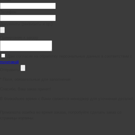
Телефон
Документы (реквизиты и пр.)
Примечание к заказу
Даю согласие на обработку персональных данных в соответствии с
политикой
Отправить
*
Поля, обязательные для заполнения
Спасибо, Ваш заказ принят!
В ближайшее время с Вами свяжется менеджер для уточнения деталей.
Произошла ошибка во время заказа, попробуйте сделать заказ со
страницы корзины.