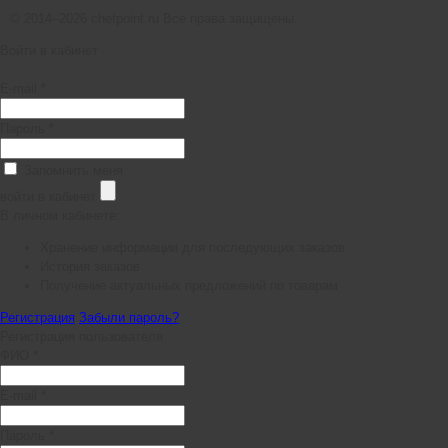
© 2014–2026 chefpoint.ru Все права защищены.
Войти в кабинет
E-mail *
Пароль *
Запомнить меня
войти в кабинет
В личном кабинете:
Хранение информации для последующих заказов
История заказов
Получение актуальных предложений по товарам
Регистрация
Забыли пароль?
Регистрация пользователя
ФИО *
E-mail *
Пароль *