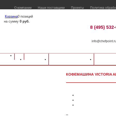
О компании
Наши поставщики
Проекты
Политика обрабо
Корзина
0 позиций
на сумму
0 руб.
8 (495) 532
info@chefpoint.r
Оборудование для ресторанов и кафе
⁄
Каталог оборудования
⁄
Барное об
Каталог
Доставка и оплата
Распрод
Кофемашина Victoria Arduino MAVERICK Gravimetric T3 2 Gr
КОФЕМАШИНА VICTORIA AR