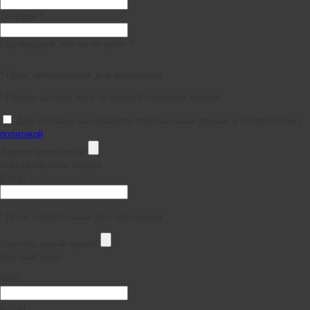
Телефон *
Подтвердите, что вы не робот *
* Поля, обязательные для заполнения
* Пароль должен быть не менее 6 символов длиной.
Даю согласие на обработку персональных данных в соответствии с
политикой
Зарегистрироваться
Восстановление пароля
E-mail *
* Поля, обязательные для заполнения
Выслать новый пароль
Быстрый заказ
ФИО
E-mail