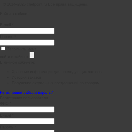
© 2014–2026 chefpoint.ru Все права защищены.
Войти в кабинет
E-mail *
Пароль *
Запомнить меня
войти в кабинет
В личном кабинете:
Хранение информации для последующих заказов
История заказов
Получение актуальных предложений по товарам
Регистрация
Забыли пароль?
Регистрация пользователя
ФИО *
E-mail *
Пароль *