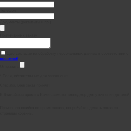
Телефон
Документы (реквизиты и пр.)
Примечание к заказу
Даю согласие на обработку персональных данных в соответствии с
политикой
Отправить
*
Поля, обязательные для заполнения
Спасибо, Ваш заказ принят!
В ближайшее время с Вами свяжется менеджер для уточнения деталей.
Произошла ошибка во время заказа, попробуйте сделать заказ со
страницы корзины.