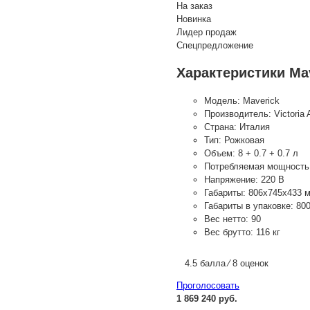
На заказ
Новинка
Лидер продаж
Спецпредложение
Характеристики Ma
Модель:
Maverick
Производитель:
Victoria 
Страна:
Италия
Тип:
Рожковая
Объем:
8 + 0.7 + 0.7 л
Потребляемая мощность
Напряжение:
220 В
Габариты:
806х745х433 
Габариты в упаковке:
80
Вес нетто:
90
Вес брутто:
116 кг
4.5 балла ⁄ 8 оценок
Проголосовать
1 869 240 руб.