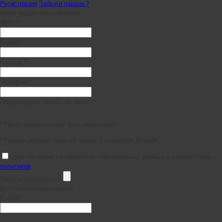
Регистрация
Забыли пароль?
Регистрация пользователя
ФИО *
E-mail *
Пароль *
Телефон *
Подтвердите, что вы не робот *
* Поля, обязательные для заполнения
* Пароль должен быть не менее 6 символов длиной.
Даю согласие на обработку персональных данных в соответствии с
политикой
Зарегистрироваться
Восстановление пароля
E-mail *