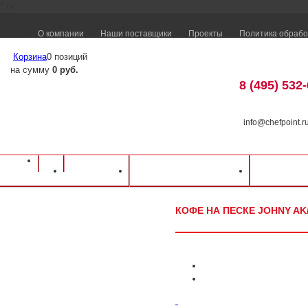
" />
О компании
Наши поставщики
Проекты
Политика обрабо
Корзина
0 позиций
на сумму
0 руб.
8 (495) 532
info@chefpoint.r
Оборудование для ресторанов и кафе
⁄
Каталог оборудования
⁄
Барное об
Каталог
Доставка и оплата
Распрод
песке JOHNY AK/8-3 N
КОФЕ НА ПЕСКЕ JOHNY AK/