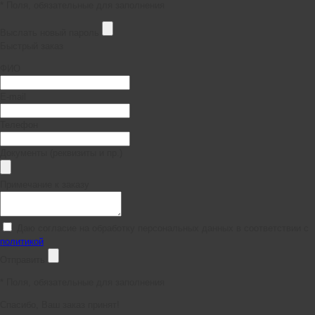
* Поля, обязательные для заполнения
Выслать новый пароль
Быстрый заказ
ФИО
E-mail
Телефон
Документы (реквизиты и пр.)
Примечание к заказу
Даю согласие на обработку персональных данных в соответствии с
политикой
Отправить
*
Поля, обязательные для заполнения
Спасибо, Ваш заказ принят!