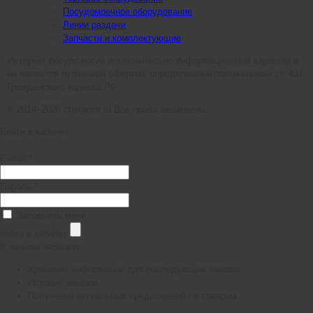
Посудомоечное оборудование
Линии раздачи
Запчасти и комплектующие
Интернет ресурс носит исключительно информационный характер и
не является публичной офертой, определяемой положениями ст. 437
Гражданского кодекса РФ.
© 2014–2026 chefpoint.ru Все права защищены.
Войти в кабинет
E-mail *
Пароль *
Запомнить меня
войти в кабинет
В личном кабинете:
Хранение информации для последующих заказов
История заказов
Получение актуальных предложений по товарам