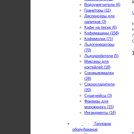
Водоумягчители (6)
Граниторы (11)
Диспенсеры для
напитков (3)
Кофе на песке (6)
Кофемашины (158)
Кофемолки (71)
Льдогенераторы
(70)
Льдодробители (5)
Миксеры для
коктейлей (18)
Соковыжималки
(28)
Сокоохладители
(20)
Суши-кейсы (3)
Фризеры для
мороженого (15)
Ингредиенты (16)
Тепловое
оборудование