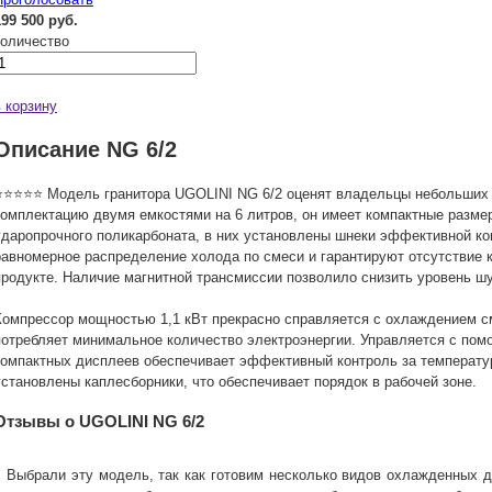
199 500 руб.
количество
в корзину
Описание NG 6/2
⭐⭐⭐⭐⭐ Модель гранитора UGOLINI NG 6/2 оценят владельцы небольших 
комплектацию двумя емкостями на 6 литров, он имеет компактные разме
ударопрочного поликарбоната, в них установлены шнеки эффективной ко
равномерное распределение холода по смеси и гарантируют отсутствие к
продукте. Наличие магнитной трансмиссии позволило снизить уровень ш
Компрессор мощностью 1,1 кВт прекрасно справляется с охлаждением см
потребляет минимальное количество электроэнергии. Управляется с пом
компактных дисплеев обеспечивает эффективный контроль за температур
установлены каплесборники, что обеспечивает порядок в рабочей зоне.
Отзывы о UGOLINI NG 6/2
Выбрали эту модель, так как готовим несколько видов охлажденных д