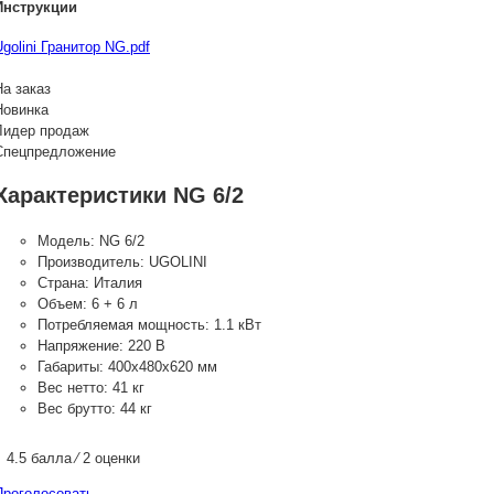
Инструкции
Ugolini Гранитор NG.pdf
На заказ
Новинка
Лидер продаж
Спецпредложение
Характеристики NG 6/2
Модель:
NG 6/2
Производитель:
UGOLINI
Страна:
Италия
Объем:
6 + 6 л
Потребляемая мощность:
1.1 кВт
Напряжение:
220 В
Габариты:
400х480х620 мм
Вес нетто:
41 кг
Вес брутто:
44 кг
4.5 балла ⁄ 2 оценки
Проголосовать