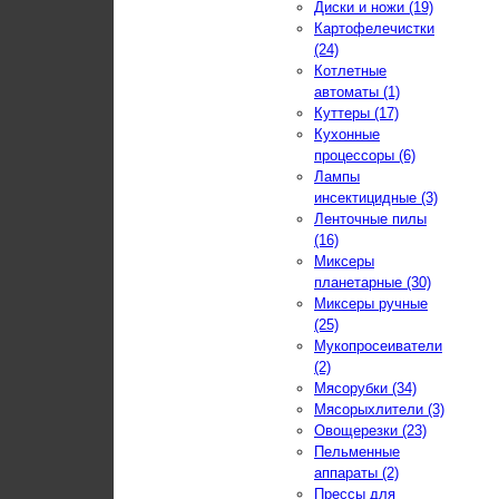
Диски и ножи (19)
Картофелечистки
(24)
Котлетные
автоматы (1)
Куттеры (17)
Кухонные
процессоры (6)
Лампы
инсектицидные (3)
Ленточные пилы
(16)
Миксеры
планетарные (30)
Миксеры ручные
(25)
Мукопросеиватели
(2)
Мясорубки (34)
Мясорыхлители (3)
Овощерезки (23)
Пельменные
аппараты (2)
Прессы для