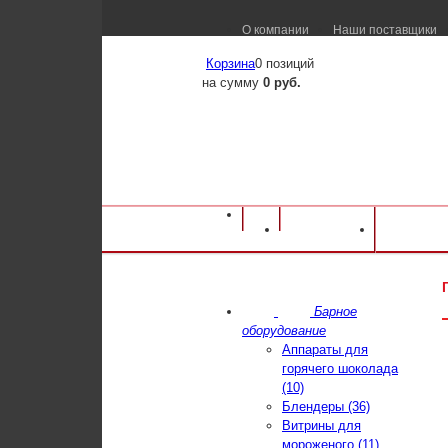
О компании
Наши поставщики
Корзина
0 позиций
на сумму
0 руб.
Оборудование для ресторанов и кафе
⁄
Ка
Каталог
Достав
UGOLINI NG 6/2
Барное
оборудование
Аппараты для
горячего шоколада
(10)
Блендеры (36)
Витрины для
мороженого (11)