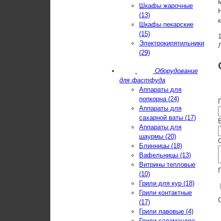
Шкафы жарочные
(13)
Шкафы пекарские
(15)
Электрокипятильники
(29)
Оборудование
для фастфуда
Аппараты для
попкорна (24)
Аппараты для
сахарной ваты (17)
E
Аппараты для
шаурмы (20)
Блинницы (18)
Вафельницы (13)
Витрины тепловые
(10)
Грили для кур (18)
Грили контактные
(17)
Грили лавовые (4)
Грили-саламандра