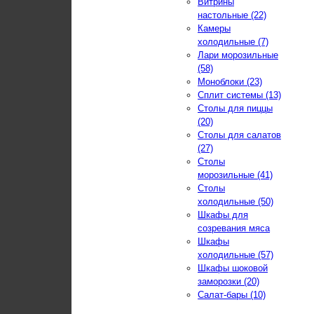
Витрины
настольные (22)
Камеры
холодильные (7)
Лари морозильные
(58)
Моноблоки (23)
Сплит системы (13)
Столы для пиццы
(20)
Столы для салатов
(27)
Столы
морозильные (41)
Столы
холодильные (50)
Шкафы для
созревания мяса
Шкафы
холодильные (57)
Шкафы шоковой
заморозки (20)
Салат-бары (10)