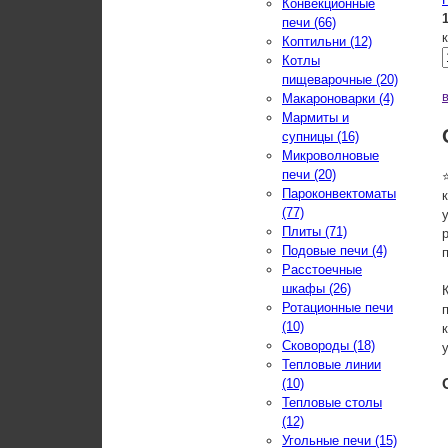
Конвекционные
печи (66)
Коптильни (12)
Котлы
пищеварочные (20)
Макароноварки (4)
Мармиты и
супницы (16)
Микроволновые
печи (20)
Пароконвектоматы
(77)
Плиты (71)
Подовые печи (4)
Расстоечные
шкафы (26)
Ротационные печи
(10)
Сковороды (18)
Тепловые линии
(10)
Тепловые столы
(12)
Угольные печи (15)