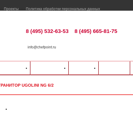
Проекты
Политика обработки персональных данных
8 (495) 532-63-53
8 (495) 665-81-75
info@chefpoint.ru
талог оборудования
⁄
Барное оборудование
⁄
Граниторы
⁄
UGOLINI
⁄
Гранитор
ка и оплата
Распродажа
Разделы
Контакты
ГРАНИТОР UGOLINI NG 6/2