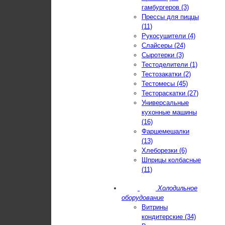
гамбургеров (3)
Прессы для пиццы
(11)
Рукосушители (4)
Слайсеры (24)
Сыротерки (3)
Тестоделители (1)
Тестозакатки (2)
Тестомесы (45)
Тестораскатки (27)
Универсальные
кухонные машины
(16)
Фаршемешалки
(13)
Хлеборезки (6)
Шприцы колбасные
(11)
Холодильное
оборудование
Витрины
кондитерские (34)