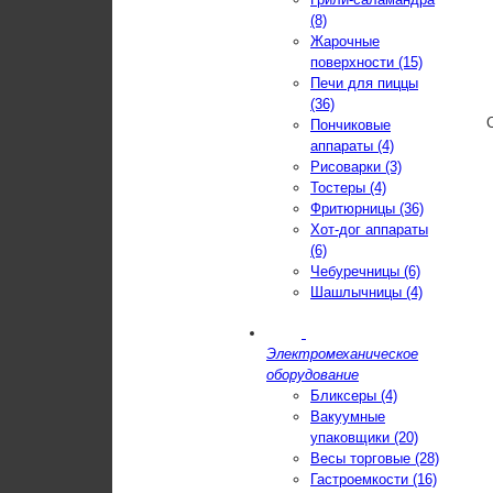
(8)
Жарочные
поверхности (15)
Печи для пиццы
(36)
Пончиковые
аппараты (4)
Рисоварки (3)
Тостеры (4)
Фритюрницы (36)
Хот-дог аппараты
(6)
Чебуречницы (6)
Шашлычницы (4)
Электромеханическое
оборудование
Бликсеры (4)
Вакуумные
упаковщики (20)
Весы торговые (28)
Гастроемкости (16)