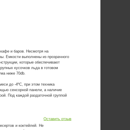
кафе и баров. Несмотря на
ры. Емкости выполнены из прозрачного
нструкции, которые обеспечивают
рупных кусочков льда в готовом
ума ниже 70db.
еси до -4ºС, при этом техника
ощью сенсорной панели, а наличие
ой. Под каждой раздаточной группой
Оставить отзыв
есертов и коктейлей. Не