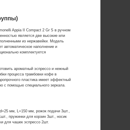
руппы)
elli Appia II Compact 2 Gr S в ручном
бенностью является две высокие или
выполненными из нержавейки. Модель
ет автоматическое наполнение и
пционально комплектуется
готовить ароматный эспрессо и нежный
ибки процесса трамбовки кофе в
даропрочного пластика имеет эффектный
но с помощью специального зеркала.
d=25 мм, L=150 мм, рожок подачи 3шт.,
1шт., пружинки для корзин 3шт., носик
ки для чашек эспрессо 2шт.