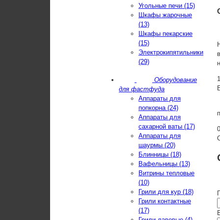
Угольные печи (15)
Шкафы жарочные
(13)
Шкафы пекарские
(15)
Электрокипятильники
(29)
Оборудование
для фастфуда
Аппараты для
попкорна (24)
Аппараты для
сахарной ваты (17)
Аппараты для
шаурмы (20)
Блинницы (18)
Вафельницы (13)
Витрины тепловые
(10)
Грили для кур (18)
Грили контактные
(17)
E
Грили лавовые (4)