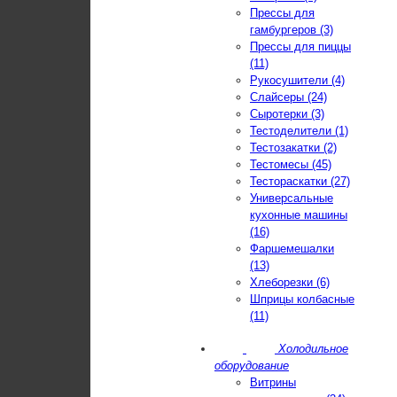
Прессы для
гамбургеров (3)
Прессы для пиццы
(11)
Рукосушители (4)
Слайсеры (24)
Сыротерки (3)
Тестоделители (1)
Тестозакатки (2)
Тестомесы (45)
Тестораскатки (27)
Универсальные
кухонные машины
(16)
Фаршемешалки
(13)
Хлеборезки (6)
Шприцы колбасные
(11)
Холодильное
оборудование
Витрины