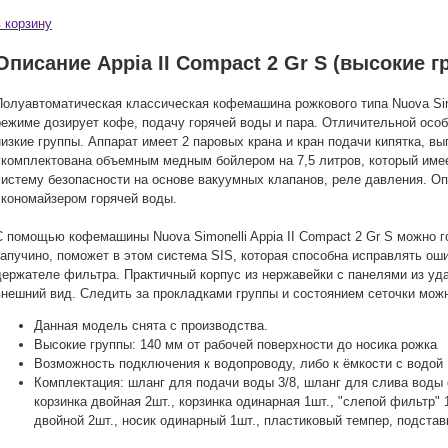
в корзину
Описание Appia II Compact 2 Gr S (высокие г
Полуавтоматическая классическая кофемашина рожкового типа Nuova Simon
режиме дозирует кофе, подачу горячей воды и пара. Отличительной осо
низкие группы. Аппарат имеет 2 паровых крана и кран подачи кипятка, 
укомплектована объемным медным бойлером на 7,5 литров, который име
систему безопасности на основе вакуумных клапанов, реле давления. О
экономайзером горячей воды.
С помощью кофемашины Nuova Simonelli Appia II Compact 2 Gr S можно 
капучино, поможет в этом система SIS, которая способна исправлять ош
держателе фильтра. Практичный корпус из нержавейки с панелями из у
внешний вид. Следить за прокладками группы и состоянием сеточки мож
Данная модель снята с производства.
Высокие группы: 140 мм от рабочей поверхности до носика рожка
Возможность подключения к водопроводу, либо к ёмкости с водой
Комплектация: шланг для подачи воды 3/8, шланг для слива воды 
корзинка двойная 2шт., корзинка одинарная 1шт., "слепой фильтр" 
двойной 2шт., носик одинарный 1шт., пластиковый темпер, подстав