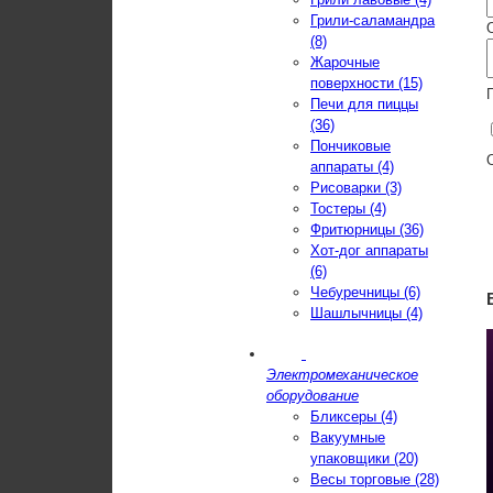
Грили-саламандра
(8)
Жарочные
поверхности (15)
Печи для пиццы
(36)
Пончиковые
аппараты (4)
Рисоварки (3)
Тостеры (4)
Фритюрницы (36)
Хот-дог аппараты
(6)
Чебуречницы (6)
Шашлычницы (4)
Электромеханическое
оборудование
Бликсеры (4)
Вакуумные
упаковщики (20)
Весы торговые (28)