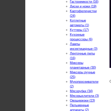
Гастроемкости (16)
Диски и ножи (19)
Картофелечистки
(24)
Котлетные
автоматы (1)
Куттеры (17)
Кухонные
процессоры (6)
Лампы
инсектицидные (3)
Ленточные пилы
(16)
Миксеры
планетарные (30)
Миксеры ручные
(25)
Мукопросеиватели
(2)
Мясорубки (34)
Мясорыхлители (3)
Овощерезки (23)
Пельменные
аппараты (2)