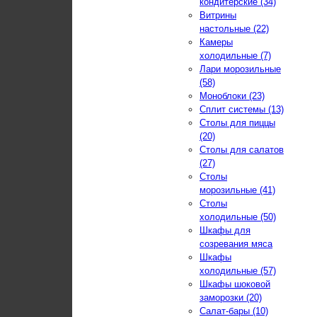
кондитерские (34)
Витрины
настольные (22)
Камеры
холодильные (7)
Лари морозильные
(58)
Моноблоки (23)
Сплит системы (13)
Столы для пиццы
(20)
Столы для салатов
(27)
Столы
морозильные (41)
Столы
холодильные (50)
Шкафы для
созревания мяса
Шкафы
холодильные (57)
Шкафы шоковой
заморозки (20)
Салат-бары (10)