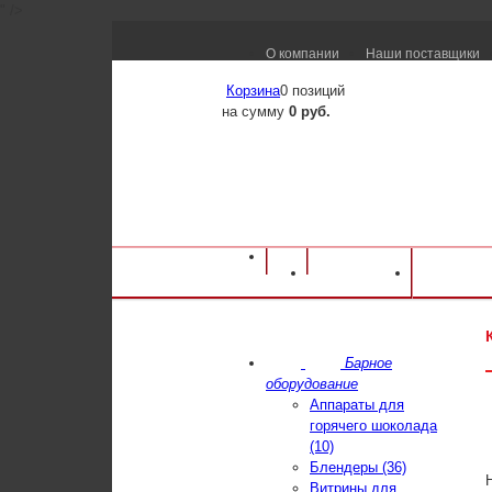
" />
О компании
Наши поставщики
Корзина
0 позиций
на сумму
0 руб.
Оборудование для ресторанов и кафе
⁄
Ка
Каталог
Достав
Кофемашина Nuova Simonelli Appia II Comp
Барное
оборудование
Аппараты для
горячего шоколада
(10)
Блендеры (36)
Витрины для