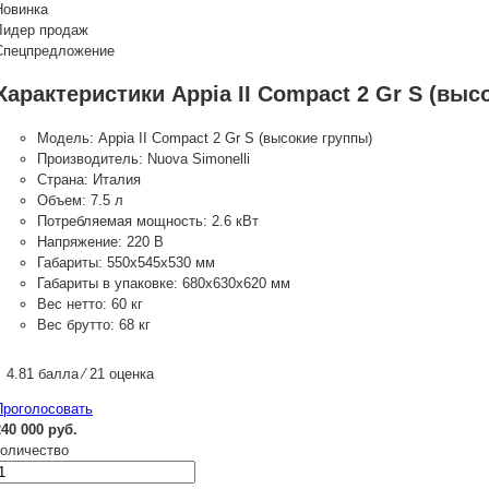
Новинка
Лидер продаж
Спецпредложение
Характеристики Appia II Compact 2 Gr S (выс
Модель:
Appia II Compact 2 Gr S (высокие группы)
Производитель:
Nuova Simonelli
Страна:
Италия
Объем:
7.5 л
Потребляемая мощность:
2.6 кВт
Напряжение:
220 В
Габариты:
550x545x530 мм
Габариты в упаковке:
680х630х620 мм
Вес нетто:
60 кг
Вес брутто:
68 кг
4.81 балла ⁄ 21 оценка
Проголосовать
240 000 руб.
количество