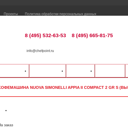
Проекты
Политика обработки персональных данных
8 (495) 532-63-53
8 (495) 665-81-75
info@chefpoint.ru
талог оборудования
⁄
Барное оборудование
⁄
Кофемашины
⁄
Nuova Simonelli
⁄
ка и оплата
Распродажа
Разделы
Контакты
act 2 Gr S (высокие группы)
КОФЕМАШИНА NUOVA SIMONELLI APPIA II COMPACT 2 GR S (В
На заказ