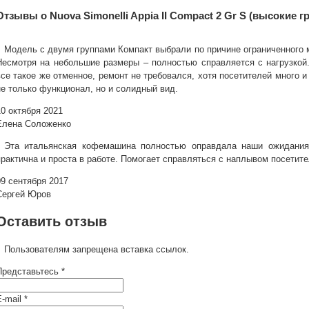
Отзывы о Nuova Simonelli Appia II Compact 2 Gr S (высокие г
Модель с двумя группами Компакт выбрали по причине ограниченного м
Несмотря на небольшие размеры – полностью справляется с нагрузкой.
все такое же отменное, ремонт не требовался, хотя посетителей много 
не только функционал, но и солидный вид.
10 октября 2021
Елена Соложенко
Эта итальянская кофемашина полностью оправдала наши ожидания.
практична и проста в работе. Помогает справляться с наплывом посетит
09 сентября 2017
Сергей Юров
Оставить отзыв
Пользователям запрещена вставка ссылок.
Представьтесь *
-mail *