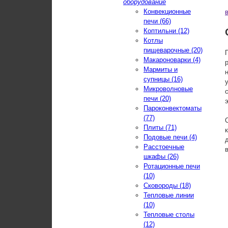
оборудование
Конвекционные
печи (66)
Коптильни (12)
Котлы
пищеварочные (20)
Макароноварки (4)
Мармиты и
супницы (16)
Микроволновые
печи (20)
Пароконвектоматы
(77)
Плиты (71)
Подовые печи (4)
Расстоечные
шкафы (26)
Ротационные печи
(10)
Сковороды (18)
Тепловые линии
(10)
Тепловые столы
(12)