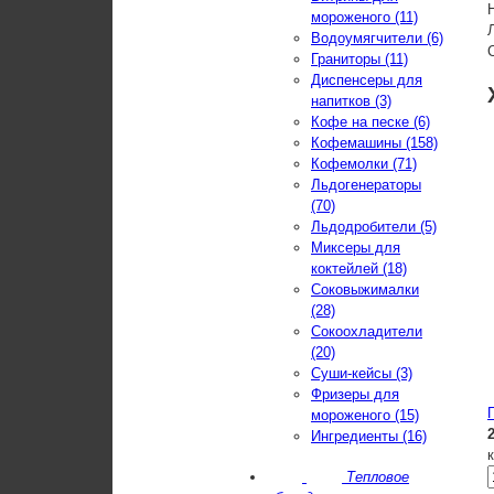
мороженого (11)
Водоумягчители (6)
Граниторы (11)
Диспенсеры для
напитков (3)
Кофе на песке (6)
Кофемашины (158)
Кофемолки (71)
Льдогенераторы
(70)
Льдодробители (5)
Миксеры для
коктейлей (18)
Соковыжималки
(28)
Сокоохладители
(20)
Суши-кейсы (3)
Фризеры для
мороженого (15)
Ингредиенты (16)
Тепловое