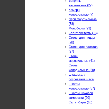
Витрины
настольные (22)
Камеры
холодильные (7)
Лари морозильные
(58)
Моноблоки (23)
Сплит системы (13)
Столы для пиццы
(20)
Столы для салатов
(27)
Столы
морозильные (41)
Столы
холодильные (50)
Шкафы для
созревания мяса
Шкафы
холодильные (57)
Шкафы шоковой
заморозки (20)
Салат-бары (10)