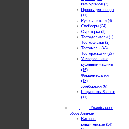
гамбургеров (3)
Прессы для пиццы
(11)
Рукосушители (4)
Слайсеры (24)
Сыротерки (3)
Тестоделители (1)
Тестозакатки (2)
Тестомесы (45)
Тестораскатки (27)
Универсальные
кухонные машины
(16)
Фаршемешалки
(13)
Хлеборезки (6)
Шприцы колбасные
(11)
Холодильное
оборудование
Витрины
кондитерские (34)