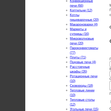
Конвекционные
печи (66)
Коптильни (12)
Котлы
пищеварочные (20)
Макароноварки (4)
Мармиты и
супницы (16)
Микроволновые
печи (20)
Пароконвектоматы
(77)
Плиты (71)
Подовые печи (4)
Расстоечные
E
шкафы (26)
Ротационные печи
(10)
Сковороды (18)
Тепловые линии
(10)
Тепловые столы
(12)
Угольные печи (15)