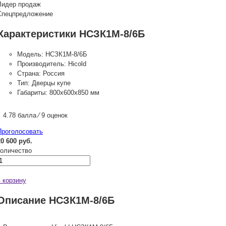
Лидер продаж
Спецпредложение
Характеристики НСЗК1М-8/6Б
Модель:
НСЗК1М-8/6Б
Производитель:
Hicold
Страна:
Россия
Тип:
Дверцы купе
Габариты:
800х600х850 мм
4.78 балла ⁄ 9 оценок
Проголосовать
20 600 руб.
количество
в корзину
Описание НСЗК1М-8/6Б