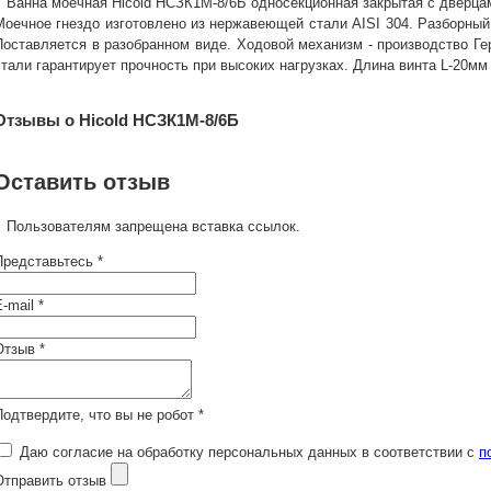
Ванна моечная Hicold НСЗК1М-8/6Б односекционная закрытая с дверцам
Моечное гнездо изготовлено из нержавеющей стали AISI 304. Разборный
Поставляется в разобранном виде. Ходовой механизм - производство Ге
стали гарантирует прочность при высоких нагрузках. Длина винта L-20мм
Отзывы о Hicold НСЗК1М-8/6Б
Оставить отзыв
Пользователям запрещена вставка ссылок.
Представьтесь *
-mail *
Отзыв *
Подтвердите, что вы не робот *
Даю согласие на обработку персональных данных в соответствии с
п
Отправить отзыв