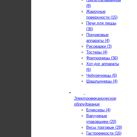
(8)
Жарочные
поверхности (15)
Печи для пиццы
(36)
Пончиковые
аппараты (4)
Рисоварки (3)
Тостеры (4)
Фритюрницы (36)
Хот-дог аппараты
(6)
Чебуречницы (6)
Шашлычницы (4)
Электромеханическое
оборудование
Бликсеры (4)
Вакуумные
упаковщики (20)
Весы торговые (28)
Гастроемкости (16)