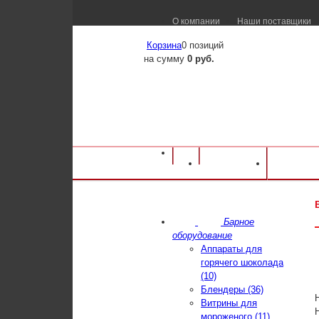
О компании
Наши поставщики
Корзина
0 позиций
на сумму
0 руб.
Каталог оборудования
⁄
Нейтральное обор
Каталог
Достав
НСЗК1М-8/6Б 800х600х850
Барное
оборудование
Аппараты для
горячего шоколада
(10)
Блендеры (36)
Витрины для
мороженого (11)