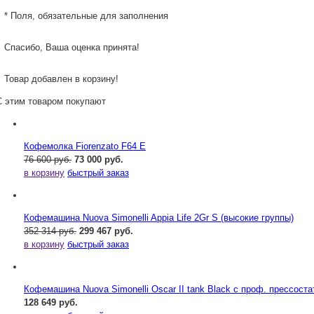
* Поля, обязательные для заполнения
Спасибо, Ваша оценка принята!
Товар добавлен в корзину!
С этим товаром покупают
Кофемолка Fiorenzato F64 E
76 600 руб.
73 000 руб.
в корзину
быстрый заказ
Кофемашина Nuova Simonelli Appia Life 2Gr S (высокие группы)
352 314 руб.
299 467 руб.
в корзину
быстрый заказ
Кофемашина Nuova Simonelli Oscar II tank Black с проф. прессост
128 649 руб.