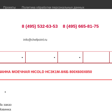
Проекты
Политика обработки персональных данных
8 (495) 532-63-53
8 (495) 665-81-75
info@chefpoint.ru
удование
⁄
Моечные ванны
⁄
Закрытые
⁄
Hicold
⁄
Ванна моечная Hicold
ка и оплата
Распродажа
Разделы
Контакты
ВАННА МОЕЧНАЯ HICOLD НСЗК1М-8/6Б 800Х600Х850
На заказ
Новинка