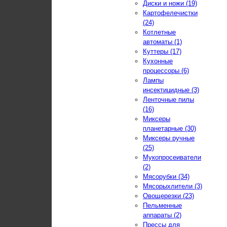
Диски и ножи (19)
Картофелечистки
(24)
Котлетные
автоматы (1)
Куттеры (17)
Кухонные
процессоры (6)
Лампы
инсектицидные (3)
Ленточные пилы
(16)
Миксеры
планетарные (30)
Миксеры ручные
(25)
Мукопросеиватели
(2)
Мясорубки (34)
Мясорыхлители (3)
Овощерезки (23)
Пельменные
аппараты (2)
Прессы для