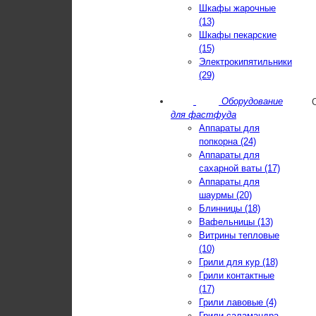
Шкафы жарочные
(13)
Шкафы пекарские
(15)
Электрокипятильники
(29)
Оборудование
для фастфуда
Аппараты для
попкорна (24)
Аппараты для
сахарной ваты (17)
Аппараты для
шаурмы (20)
Блинницы (18)
Вафельницы (13)
Витрины тепловые
(10)
Грили для кур (18)
Грили контактные
(17)
Грили лавовые (4)
Грили-саламандра