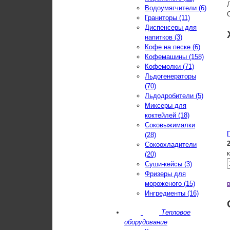
Водоумягчители (6)
Граниторы (11)
Диспенсеры для
напитков (3)
Кофе на песке (6)
Кофемашины (158)
Кофемолки (71)
Льдогенераторы
(70)
Льдодробители (5)
Миксеры для
коктейлей (18)
Соковыжималки
(28)
Сокоохладители
(20)
Суши-кейсы (3)
Фризеры для
мороженого (15)
Ингредиенты (16)
Тепловое
оборудование