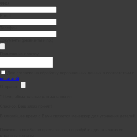
ФИО
E-mail
Телефон
Документы (реквизиты и пр.)
Примечание к заказу
Даю согласие на обработку персональных данных в соответствии с
политикой
Отправить
*
Поля, обязательные для заполнения
Спасибо, Ваш заказ принят!
В ближайшее время с Вами свяжется менеджер для уточнения деталей.
Произошла ошибка во время заказа, попробуйте сделать заказ со
страницы корзины.