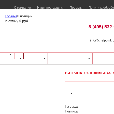
О компании
Наши поставщики
Проекты
Политика обрабо
Корзина
0 позиций
на сумму
0 руб.
8 (495) 532
info@chefpoint.r
Оборудование для ресторанов и кафе
⁄
Каталог оборудования
⁄
Торговое о
Каталог
Доставка и оплата
Распрод
холодильная Марихолодмаш ВХС-0,25 ТАИР (0;+7)
ВИТРИНА ХОЛОДИЛЬНАЯ МА
На заказ
Новинка