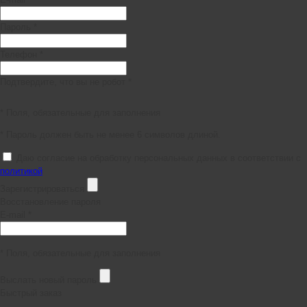
Пароль *
Телефон *
Подтвердите, что вы не робот *
* Поля, обязательные для заполнения
* Пароль должен быть не менее 6 символов длиной.
Даю согласие на обработку персональных данных в соответствии с
политикой
Зарегистрироваться
Восстановление пароля
E-mail *
* Поля, обязательные для заполнения
Выслать новый пароль
Быстрый заказ