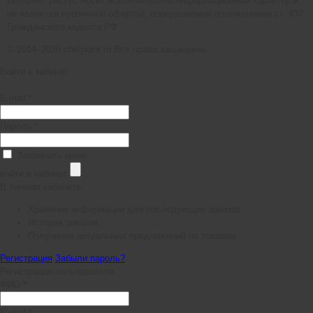
Интернет ресурс носит исключительно информационный характер и
не является публичной офертой, определяемой положениями ст. 437
Гражданского кодекса РФ.
© 2014–2026 chefpoint.ru Все права защищены.
Войти в кабинет
E-mail *
Пароль *
Запомнить меня
войти в кабинет
В личном кабинете:
Хранение информации для последующих заказов
История заказов
Получение актуальных предложений по товарам
Регистрация
Забыли пароль?
Регистрация пользователя
ФИО *
E-mail *