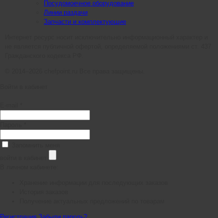
Посудомоечное оборудование
Линии раздачи
Запчасти и комплектующие
Интернет ресурс носит исключительно информационный характер и
не является публичной офертой, определяемой положениями ст. 437
Гражданского кодекса РФ.
© 2014–2026 chefpoint.ru Все права защищены.
Войти в кабинет
E-mail *
Пароль *
Запомнить меня
войти в кабинет
В личном кабинете:
Хранение информации для последующих заказов
История заказов
Получение актуальных предложений по товарам
Регистрация
Забыли пароль?