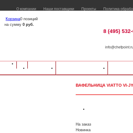
О компании
Наши поставщики
Проекты
Политика обрабо
Корзина
0 позиций
на сумму
0 руб.
8 (495) 532
info@chefpoint.r
Оборудование для ресторанов и кафе
⁄
Каталог оборудования
⁄
Оборудова
Каталог
Доставка и оплата
Распрод
Вафельница VIATTO VI-JY-4
ВАФЕЛЬНИЦА VIATTO VI-JY
На заказ
Новинка