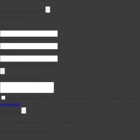
Выслать новый пароль
Быстрый заказ
ФИО
E-mail
Телефон
Документы (реквизиты и пр.)
Примечание к заказу
Даю согласие на обработку персональных данных в соответствии с
политикой
Отправить
*
Поля, обязательные для заполнения
Спасибо, Ваш заказ принят!