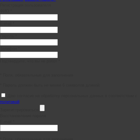
Регистрация пользователя
ФИО *
E-mail *
Пароль *
Телефон *
Подтвердите, что вы не робот *
* Поля, обязательные для заполнения
* Пароль должен быть не менее 6 символов длиной.
Даю согласие на обработку персональных данных в соответствии с
политикой
Зарегистрироваться
Восстановление пароля
E-mail *
* Поля, обязательные для заполнения