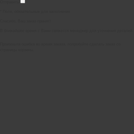
Отправить
*
Поля, обязательные для заполнения
Спасибо, Ваш заказ принят!
В ближайшее время с Вами свяжется менеджер для уточнения деталей.
Произошла ошибка во время заказа, попробуйте сделать заказ со
страницы корзины.