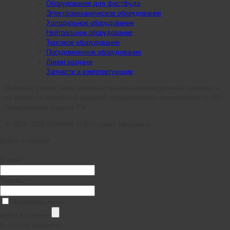
Оборудование для фастфуда
Электромеханическое оборудование
Холодильное оборудование
Нейтральное оборудование
Торговое оборудование
Посудомоечное оборудование
Линии раздачи
Запчасти и комплектующие
Интернет ресурс носит исключительно информационный характер и
не является публичной офертой, определяемой положениями ст. 437
Гражданского кодекса РФ.
© 2014–2026 chefpoint.ru Все права защищены.
Войти в кабинет
E-mail *
Пароль *
Запомнить меня
войти в кабинет
В личном кабинете: