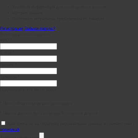
Хранение информации для последующих заказов
История заказов
Получение актуальных предложений по товарам
Регистрация
Забыли пароль?
Регистрация пользователя
ФИО *
E-mail *
Пароль *
Телефон *
Подтвердите, что вы не робот *
* Поля, обязательные для заполнения
* Пароль должен быть не менее 6 символов длиной.
Даю согласие на обработку персональных данных в соответствии с
политикой
Зарегистрироваться