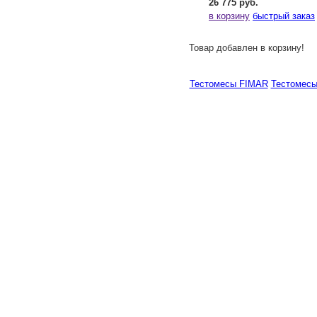
26 775 руб.
в корзину
быстрый заказ
Товар добавлен в корзину!
Тестомесы FIMAR
Тестомес