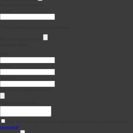
Восстановление пароля
E-mail *
* Поля, обязательные для заполнения
Выслать новый пароль
Быстрый заказ
ФИО
E-mail
Телефон
Документы (реквизиты и пр.)
Примечание к заказу
Даю согласие на обработку персональных данных в соответствии с
политикой