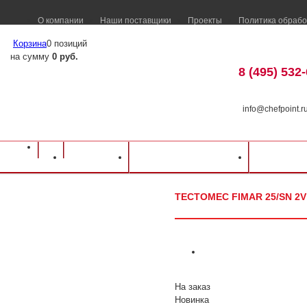
О компании
Наши поставщики
Проекты
Политика обрабо
Корзина
0 позиций
на сумму
0 руб.
8 (495) 532
info@chefpoint.r
Оборудование для ресторанов и кафе
⁄
Каталог оборудования
⁄
Электромех
Каталог
Доставка и оплата
Распрод
Тестомес FIMAR 25/SN 2V
ТЕСТОМЕС FIMAR 25/SN 2V
На заказ
Новинка