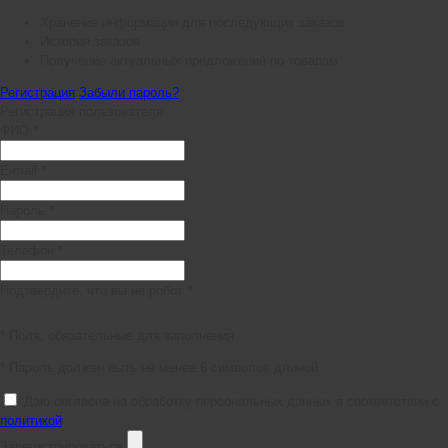
Хранение информации для последующих заказов
История заказов
Получение актуальных предложений по товарам
Регистрация
Забыли пароль?
Регистрация пользователя
ФИО *
E-mail *
Пароль *
Телефон *
Подтвердите, что вы не робот *
* Поля, обязательные для заполнения
* Пароль должен быть не менее 6 символов длиной.
Даю согласие на обработку персональных данных в соответствии с
политикой
Зарегистрироваться