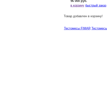
96 000 руб.
в корзину
быстрый заказ
Товар добавлен в корзину!
Тестомесы FIMAR
Тестомес