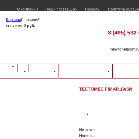
О компании
Наши поставщики
Проекты
Политика обрабо
Корзина
0 позиций
на сумму
0 руб.
8 (495) 532
info@chefpoint.r
Оборудование для ресторанов и кафе
⁄
Каталог оборудования
⁄
Электромех
Каталог
Доставка и оплата
Распрод
Тестомес FIMAR 18/SN
ТЕСТОМЕС FIMAR 18/SN
На заказ
Новинка