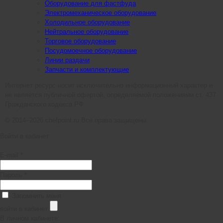
Оборудование для фастфуда
Электромеханическое оборудование
Холодильное оборудование
Нейтральное оборудование
Торговое оборудование
Посудомоечное оборудование
Линии раздачи
Запчасти и комплектующие
Интернет ресурс носит исключительно информационный характер и
не является публичной офертой, определяемой положениями ст. 437
Гражданского кодекса РФ.
© 2014–2026 chefpoint.ru Все права защищены.
Войти в кабинет
E-mail *
Пароль *
Запомнить меня
войти в кабинет
В личном кабинете: