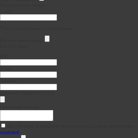
Восстановление пароля
E-mail *
* Поля, обязательные для заполнения
Выслать новый пароль
Быстрый заказ
ФИО
E-mail
Телефон
Документы (реквизиты и пр.)
Примечание к заказу
Даю согласие на обработку персональных данных в соответствии с
политикой