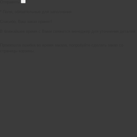
Отправить
*
Поля, обязательные для заполнения
Спасибо, Ваш заказ принят!
В ближайшее время с Вами свяжется менеджер для уточнения деталей.
Произошла ошибка во время заказа, попробуйте сделать заказ со
страницы корзины.