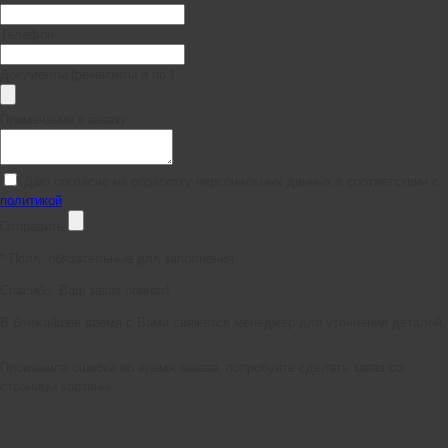
Телефон
Документы (реквизиты и пр.)
Примечание к заказу
Даю согласие на обработку персональных данных в соответствии с
политикой
Отправить
*
Поля, обязательные для заполнения
Спасибо, Ваш заказ принят!
В ближайшее время с Вами свяжется менеджер для уточнения деталей.
Произошла ошибка во время заказа, попробуйте сделать заказ со
страницы корзины.