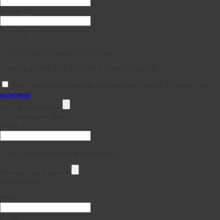
Телефон *
Подтвердите, что вы не робот *
* Поля, обязательные для заполнения
* Пароль должен быть не менее 6 символов длиной.
Даю согласие на обработку персональных данных в соответствии с
политикой
Зарегистрироваться
Восстановление пароля
E-mail *
* Поля, обязательные для заполнения
Выслать новый пароль
Быстрый заказ
ФИО
E-mail