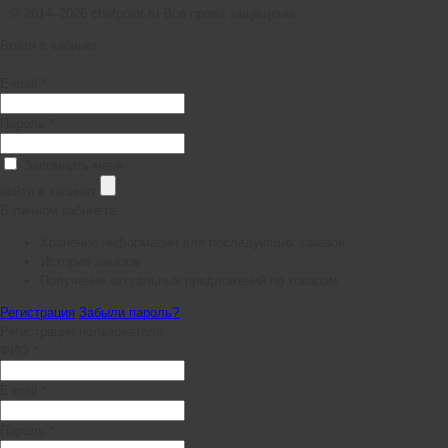
© 2014–2026 chefpoint.ru Все права защищены.
Войти в кабинет
E-mail *
Пароль *
Запомнить меня
войти в кабинет
В личном кабинете:
Хранение информации для последующих заказов
История заказов
Получение актуальных предложений по товарам
Регистрация
Забыли пароль?
Регистрация пользователя
ФИО *
E-mail *
Пароль *