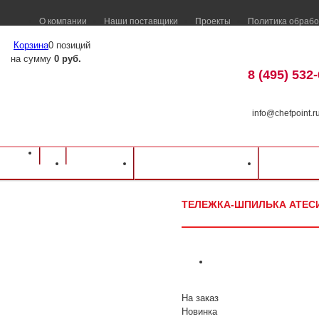
О компании
Наши поставщики
Проекты
Политика обрабо
Корзина
0 позиций
на сумму
0 руб.
8 (495) 532
info@chefpoint.r
Оборудование для ресторанов и кафе
⁄
Каталог оборудования
⁄
Нейтральн
Каталог
Доставка и оплата
Распрод
шпилька Атеси КШ-3 (300-370х600мм)
ТЕЛЕЖКА-ШПИЛЬКА АТЕСИ 
На заказ
Новинка