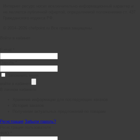
Интернет ресурс носит исключительно информационный характер и
не является публичной офертой, определяемой положениями ст. 437
Гражданского кодекса РФ.
© 2014–2026 chefpoint.ru Все права защищены.
Войти в кабинет
E-mail *
Пароль *
Запомнить меня
войти в кабинет
В личном кабинете:
Хранение информации для последующих заказов
История заказов
Получение актуальных предложений по товарам
Регистрация
Забыли пароль?
Регистрация пользователя
ФИО *