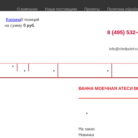
О компании
Наши поставщики
Проекты
Политика обрабо
Корзина
0 позиций
на сумму
0 руб.
8 (495) 532
info@chefpoint.r
Каталог оборудования
⁄
Нейтральное оборудование
⁄
Моечные ванны
⁄
Сва
Каталог
Доставка и оплата
Распрод
02 2300х800х870мм
ВАННА МОЕЧНАЯ АТЕСИ ВС
На заказ
Новинка