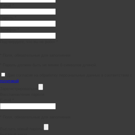
E-mail *
Пароль *
Телефон *
Подтвердите, что вы не робот *
* Поля, обязательные для заполнения
* Пароль должен быть не менее 6 символов длиной.
Даю согласие на обработку персональных данных в соответствии с
политикой
Зарегистрироваться
Восстановление пароля
E-mail *
* Поля, обязательные для заполнения
Выслать новый пароль
Быстрый заказ