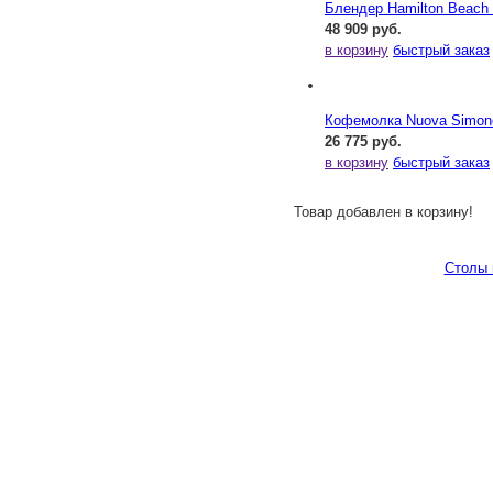
Блендер Hamilton Beac
48 909 руб.
в корзину
быстрый заказ
Кофемолка Nuova Simonel
26 775 руб.
в корзину
быстрый заказ
Товар добавлен в корзину!
Столы 