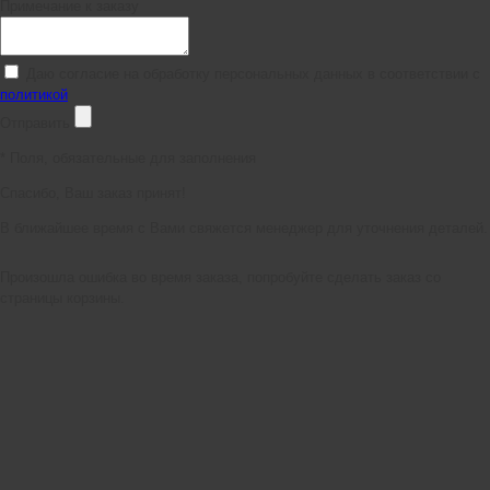
Примечание к заказу
Даю согласие на обработку персональных данных в соответствии с
политикой
Отправить
*
Поля, обязательные для заполнения
Спасибо, Ваш заказ принят!
В ближайшее время с Вами свяжется менеджер для уточнения деталей.
Произошла ошибка во время заказа, попробуйте сделать заказ со
страницы корзины.