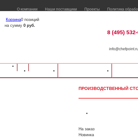
О компании
Наши поставщики
Проекты
Политика обрабо
Корзина
0 позиций
на сумму
0 руб.
8 (495) 532
info@chefpoint.r
Оборудование для ресторанов и кафе
⁄
Каталог оборудования
⁄
Нейтральн
Каталог
Доставка и оплата
Распрод
Hicold
⁄
Производственный стол НСО-8/7 ЭН 800х700х850 мм
ПРОИЗВОДСТВЕННЫЙ СТОЛ 
На заказ
Новинка