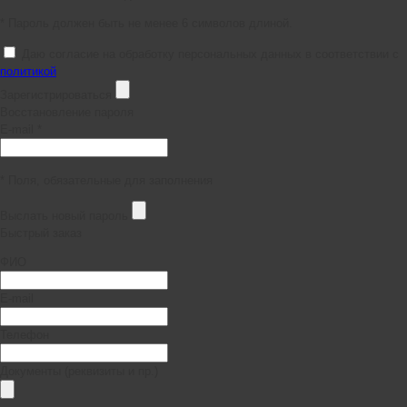
* Пароль должен быть не менее 6 символов длиной.
Даю согласие на обработку персональных данных в соответствии с
политикой
Зарегистрироваться
Восстановление пароля
E-mail *
* Поля, обязательные для заполнения
Выслать новый пароль
Быстрый заказ
ФИО
E-mail
Телефон
Документы (реквизиты и пр.)