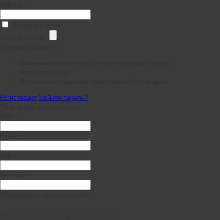
Пароль *
Запомнить меня
войти в кабинет
В личном кабинете:
Хранение информации для последующих заказов
История заказов
Получение актуальных предложений по товарам
Регистрация
Забыли пароль?
Регистрация пользователя
ФИО *
E-mail *
Пароль *
Телефон *
Подтвердите, что вы не робот *
* Поля, обязательные для заполнения