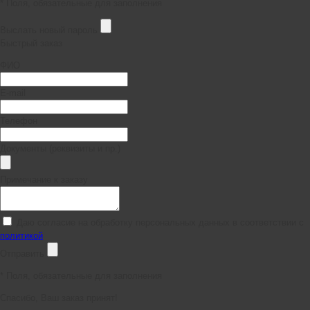
* Поля, обязательные для заполнения
Выслать новый пароль
Быстрый заказ
ФИО
E-mail
Телефон
Документы (реквизиты и пр.)
Примечание к заказу
Даю согласие на обработку персональных данных в соответствии с
политикой
Отправить
*
Поля, обязательные для заполнения
Спасибо, Ваш заказ принят!