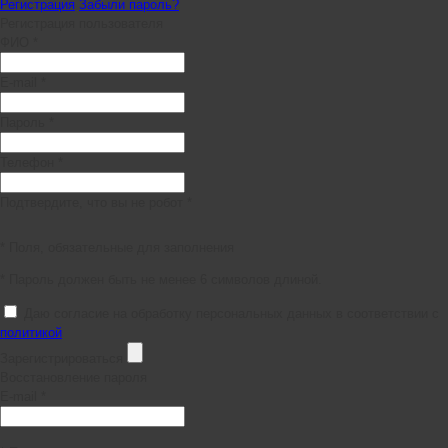
Регистрация
Забыли пароль?
Регистрация пользователя
ФИО *
E-mail *
Пароль *
Телефон *
Подтвердите, что вы не робот *
* Поля, обязательные для заполнения
* Пароль должен быть не менее 6 символов длиной.
Даю согласие на обработку персональных данных в соответствии с
политикой
Зарегистрироваться
Восстановление пароля
E-mail *