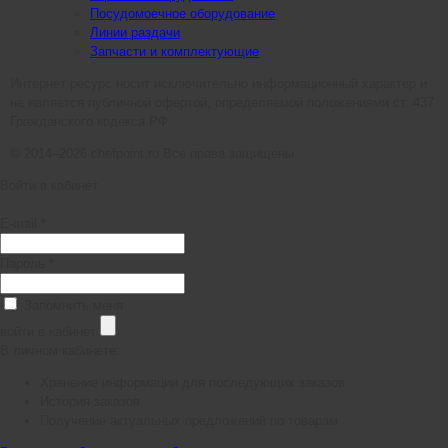
Посудомоечное оборудование
Линии раздачи
Запчасти и комплектующие
Интернет ресурс носит исключительно информационный характер и
не является публичной офертой, определяемой положениями ст. 437
Гражданского кодекса РФ.
© 2014–2026 chefpoint.ru Все права защищены.
Войти в кабинет
E-mail *
Пароль *
Запомнить меня
войти в кабинет
В личном кабинете:
Хранение информации для последующих заказов
История заказов
Получение актуальных предложений по товарам