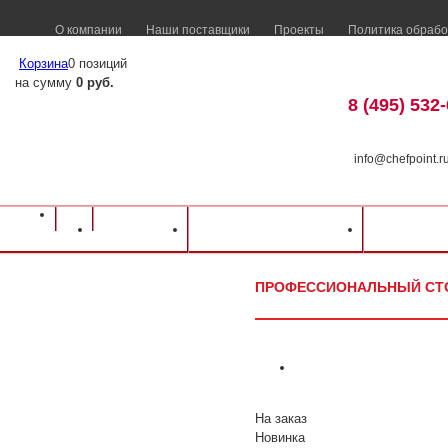
О компании
Наши поставщики
Проекты
Политика обрабо
Корзина
0 позиций
на сумму
0 руб.
8 (495) 532
info@chefpoint.r
Оборудование для ресторанов и кафе
⁄
Каталог оборудования
⁄
Нейтральн
Каталог
Доставка и оплата
Распрод
Атеси
⁄
Профессиональный стол СР-П-1200.600-02 1200х600х870мм
ПРОФЕССИОНАЛЬНЫЙ СТОЛ 
На заказ
Новинка