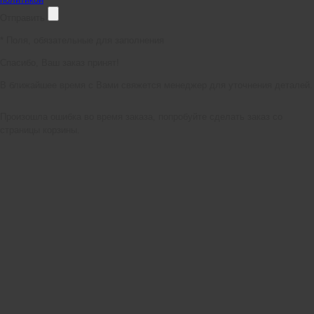
Отправить
*
Поля, обязательные для заполнения
Спасибо, Ваш заказ принят!
В ближайшее время с Вами свяжется менеджер для уточнения деталей.
Произошла ошибка во время заказа, попробуйте сделать заказ со
страницы корзины.