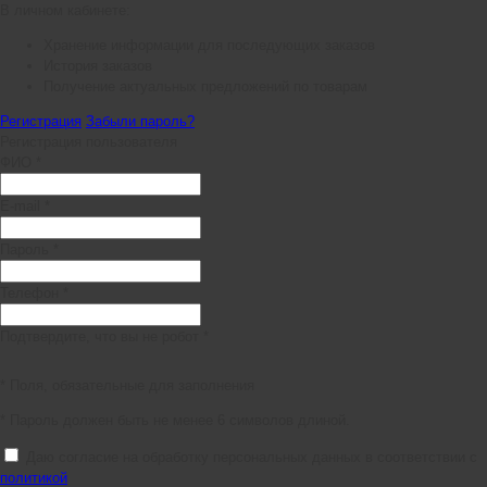
В личном кабинете:
Хранение информации для последующих заказов
История заказов
Получение актуальных предложений по товарам
Регистрация
Забыли пароль?
Регистрация пользователя
ФИО *
E-mail *
Пароль *
Телефон *
Подтвердите, что вы не робот *
* Поля, обязательные для заполнения
* Пароль должен быть не менее 6 символов длиной.
Даю согласие на обработку персональных данных в соответствии с
политикой