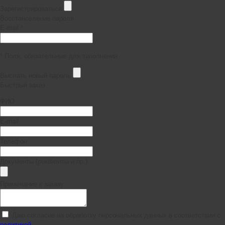
Зарегистрироваться
Восстановление пароля
E-mail *
* Поля, обязательные для заполнения
Выслать новый пароль
Быстрый заказ
ФИО
E-mail
Телефон
Документы (реквизиты и пр.)
Примечание к заказу
Даю согласие на обработку персональных данных в соответствии с
политикой