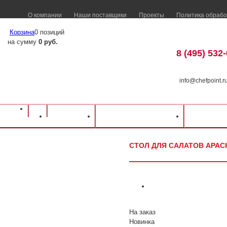
О компании
Наши поставщики
Проекты
Политика обрабо
Корзина
0 позиций
на сумму
0 руб.
8 (495) 532
info@chefpoint.r
Оборудование для ресторанов и кафе
⁄
Каталог оборудования
⁄
Холодильн
Каталог
Доставка и оплата
Распрод
Стол для салатов Apach S02E
СТОЛ ДЛЯ САЛАТОВ APAC
На заказ
Новинка