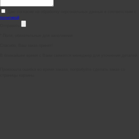
Даю согласие на обработку персональных данных в соответствии с
политикой
Отправить
*
Поля, обязательные для заполнения
Спасибо, Ваш заказ принят!
В ближайшее время с Вами свяжется менеджер для уточнения деталей.
Произошла ошибка во время заказа, попробуйте сделать заказ со
страницы корзины.