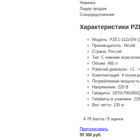
Новинка
Лидер продаж
Спецпредложение
Характеристики PZE
Модель:
PZE1-1111/GN (
Производитель:
Hicold
Страна:
Россия
Тип:
С нижним агрегатом
Объем:
460 л
Рабочий диапазон:
+2...
Комплектация:
4 полки-
Потребляемая мощность
Напряжение:
220 В
Габариты:
1970х700х850(
Габариты в упаковке:
21
Вес нетто:
135 кг
4.78 балла ⁄ 9 оценок
Проголосовать
95 300 руб.