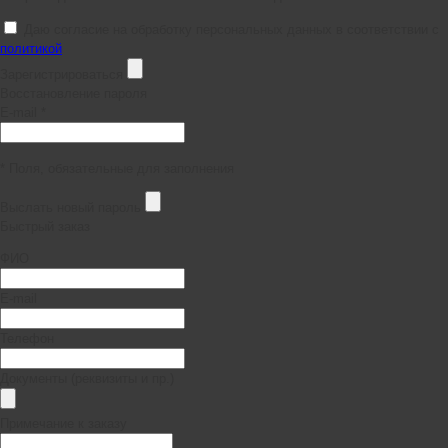
Даю согласие на обработку персональных данных в соответствии с
политикой
Зарегистрироваться
Восстановление пароля
E-mail *
* Поля, обязательные для заполнения
Выслать новый пароль
Быстрый заказ
ФИО
E-mail
Телефон
Документы (реквизиты и пр.)
Примечание к заказу