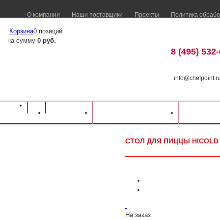
О компании
Наши поставщики
Проекты
Политика обрабо
Корзина
0 позиций
на сумму
0 руб.
8 (495) 532
info@chefpoint.r
Оборудование для ресторанов и кафе
⁄
Каталог оборудования
⁄
Холодильн
Каталог
Доставка и оплата
Распрод
для пиццы Hicold PZE1-1111/GN (1/3H)
СТОЛ ДЛЯ ПИЦЦЫ HICOLD P
На заказ