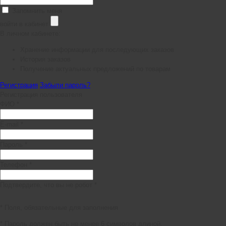
Запомнить меня
войти в кабинет
В личном кабинете:
Хранение информации для последующих заказов
История заказов
Получение актуальных предложений по товарам
Регистрация
Забыли пароль?
Регистрация пользователя
ФИО *
E-mail *
Пароль *
Телефон *
Подтвердите, что вы не робот *
* Поля, обязательные для заполнения
* Пароль должен быть не менее 6 символов длиной.