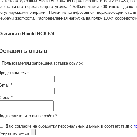
Стеллаж кухонный Hicold НСК-6/4 из нержавеющей стали AISI 430, пос
из стального нержавеющего уголка 40х40мм марки 430 имеют дополн
регулируемыми опорами. Полки из шлифованной нержавеющей стали
ребрами жесткости. Распределённая нагрузка на полку 100кг, сосредоточе
Отзывы о Hicold НСК-6/4
Оставить отзыв
Пользователям запрещена вставка ссылок.
Представьтесь *
-mail *
Отзыв *
Подтвердите, что вы не робот *
Даю согласие на обработку персональных данных в соответствии с
п
Отправить отзыв