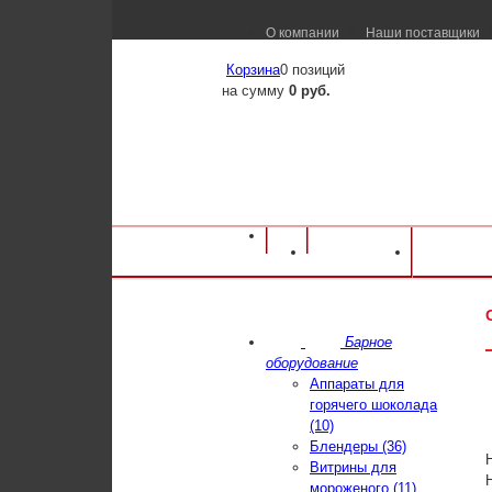
О компании
Наши поставщики
Корзина
0 позиций
на сумму
0 руб.
Оборудование для ресторанов и кафе
⁄
Ка
Каталог
Достав
кухонный Hicold НСК-6/4 600х400х1800мм
Барное
оборудование
Аппараты для
горячего шоколада
(10)
Блендеры (36)
Витрины для
мороженого (11)