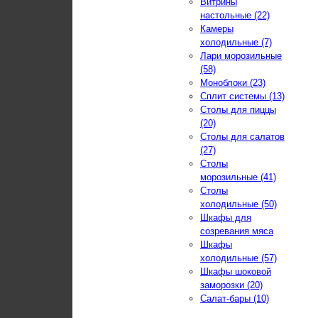
Витрины
настольные (22)
Камеры
холодильные (7)
Лари морозильные
(58)
Моноблоки (23)
Сплит системы (13)
Столы для пиццы
(20)
Столы для салатов
(27)
Столы
морозильные (41)
Столы
холодильные (50)
Шкафы для
созревания мяса
Шкафы
холодильные (57)
Шкафы шоковой
заморозки (20)
Салат-бары (10)