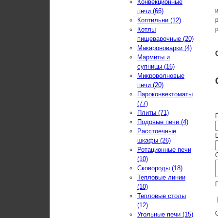
Конвекционные
печи (66)
Коптильни (12)
Котлы
пищеварочные (20)
Макароноварки (4)
Мармиты и
супницы (16)
Микроволновые
печи (20)
Пароконвектоматы
(77)
Плиты (71)
Подовые печи (4)
Расстоечные
E
шкафы (26)
Ротационные печи
(10)
Сковороды (18)
Тепловые линии
(10)
Тепловые столы
(12)
Угольные печи (15)