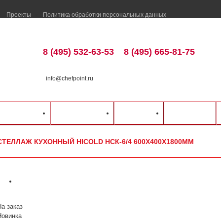
Проекты
Политика обработки персональных данных
8 (495) 532-63-53
8 (495) 665-81-75
info@chefpoint.ru
талог оборудования
⁄
Нейтральное оборудование
⁄
Стеллажи
⁄
Hicold
⁄
Стелла
ка и оплата
Распродажа
Разделы
Контакты
СТЕЛЛАЖ КУХОННЫЙ HICOLD НСК-6/4 600Х400Х1800ММ
На заказ
Новинка