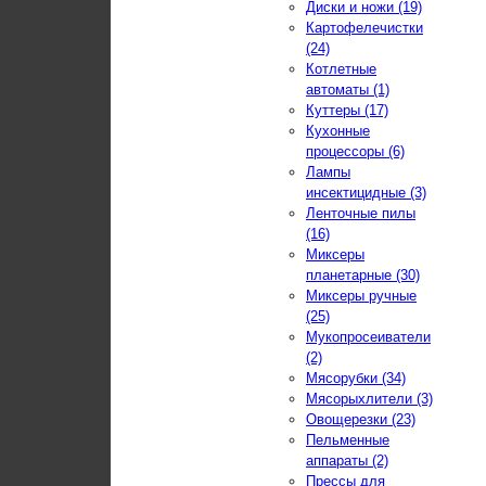
Диски и ножи (19)
Картофелечистки
(24)
Котлетные
автоматы (1)
Куттеры (17)
Кухонные
процессоры (6)
Лампы
инсектицидные (3)
Ленточные пилы
(16)
Миксеры
планетарные (30)
Миксеры ручные
(25)
Мукопросеиватели
(2)
Мясорубки (34)
Мясорыхлители (3)
Овощерезки (23)
Пельменные
аппараты (2)
Прессы для