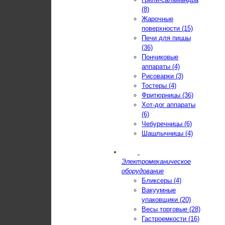
(8)
Жарочные
поверхности (15)
Печи для пиццы
(36)
Пончиковые
аппараты (4)
Рисоварки (3)
Тостеры (4)
Фритюрницы (36)
Хот-дог аппараты
(6)
Чебуречницы (6)
Шашлычницы (4)
Электромеханическое
оборудование
Бликсеры (4)
Вакуумные
упаковщики (20)
Весы торговые (28)
Гастроемкости (16)