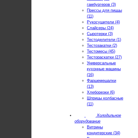
гамбургеров (3)
Прессы для пиццы
(11)
Рукосушители (4)
Слайсеры (24)
Сыротерки (3)
Тестоделители (1)
Тестозакатки (2)
Тестомесы (45)
Тестораскатки (27)
Универсальные
кухонные машины
(16)
Фаршемешалки
(13)
Хлеборезки (6)
Шприцы колбасные
(11)
Холодильное
оборудование
Витрины
кондитерские (34)