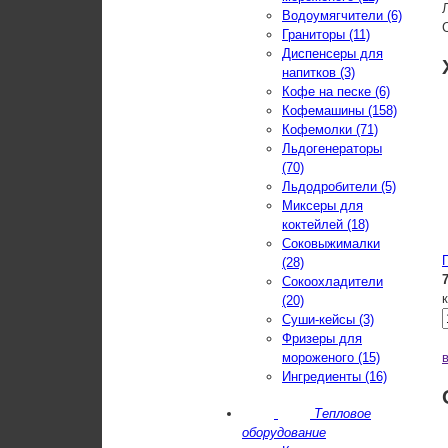
Водоумягчители (6)
Граниторы (11)
Диспенсеры для
напитков (3)
Кофе на песке (6)
Кофемашины (158)
Кофемолки (71)
Льдогенераторы
(70)
Льдодробители (5)
Миксеры для
коктейлей (18)
Соковыжималки
(28)
Сокоохладители
(20)
Суши-кейсы (3)
Фризеры для
мороженого (15)
Ингредиенты (16)
Тепловое
оборудование