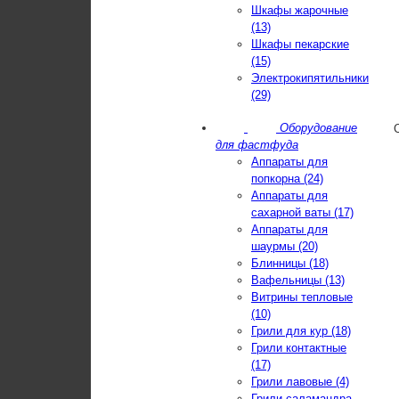
Шкафы жарочные
(13)
Шкафы пекарские
(15)
Электрокипятильники
(29)
Оборудование
для фастфуда
Аппараты для
попкорна (24)
Аппараты для
сахарной ваты (17)
Аппараты для
шаурмы (20)
Блинницы (18)
Вафельницы (13)
Витрины тепловые
(10)
Грили для кур (18)
Грили контактные
(17)
Грили лавовые (4)
Грили-саламандра