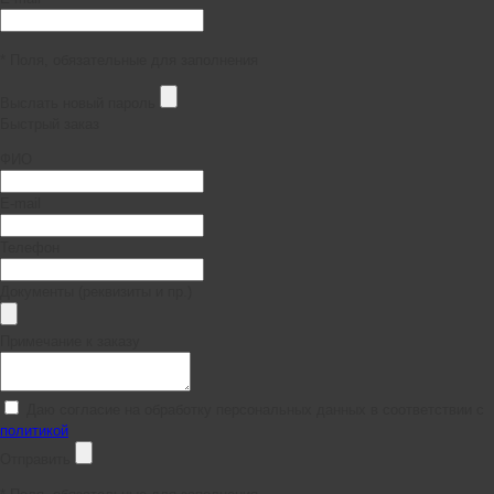
* Поля, обязательные для заполнения
Выслать новый пароль
Быстрый заказ
ФИО
E-mail
Телефон
Документы (реквизиты и пр.)
Примечание к заказу
Даю согласие на обработку персональных данных в соответствии с
политикой
Отправить