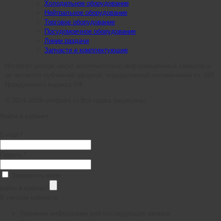
Холодильное оборудование
Нейтральное оборудование
Торговое оборудование
Посудомоечное оборудование
Линии раздачи
Запчасти и комплектующие
Интернет ресурс носит исключительно информационный характер и
не является публичной офертой, определяемой положениями ст. 437
Гражданского кодекса РФ.
© 2014–2026 chefpoint.ru Все права защищены.
Войти в кабинет
E-mail *
Пароль *
Запомнить меня
войти в кабинет
В личном кабинете:
Хранение информации для последующих заказов