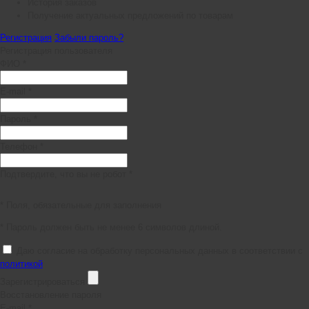
История заказов
Получение актуальных предложений по товарам
Регистрация
Забыли пароль?
Регистрация пользователя
ФИО *
E-mail *
Пароль *
Телефон *
Подтвердите, что вы не робот *
* Поля, обязательные для заполнения
* Пароль должен быть не менее 6 символов длиной.
Даю согласие на обработку персональных данных в соответствии с
политикой
Зарегистрироваться
Восстановление пароля
E-mail *