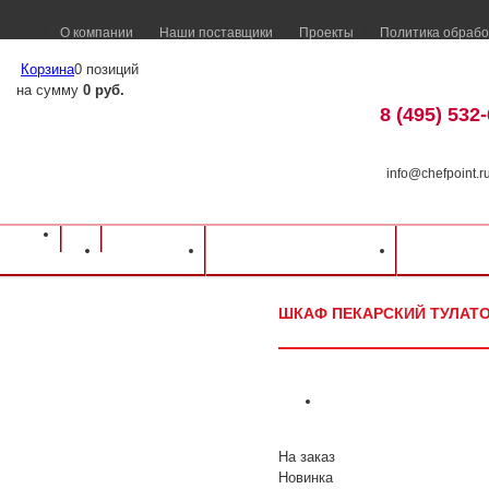
О компании
Наши поставщики
Проекты
Политика обрабо
Корзина
0 позиций
на сумму
0 руб.
8 (495) 532
info@chefpoint.r
Оборудование для ресторанов и кафе
⁄
Каталог оборудования
⁄
Тепловое о
Каталог
Доставка и оплата
Распрод
⁄
Шкаф пекарский Тулаторгтехника ЭШП-4с(у) (нерж.)
ШКАФ ПЕКАРСКИЙ ТУЛАТОР
На заказ
Новинка