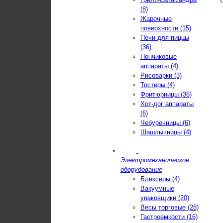
(8)
Жарочные
поверхности (15)
Печи для пиццы
(36)
Пончиковые
аппараты (4)
Рисоварки (3)
Тостеры (4)
Фритюрницы (36)
Хот-дог аппараты
(6)
Чебуречницы (6)
Шашлычницы (4)
Электромеханическое
оборудование
Бликсеры (4)
Вакуумные
упаковщики (20)
Весы торговые (28)
Гастроемкости (16)