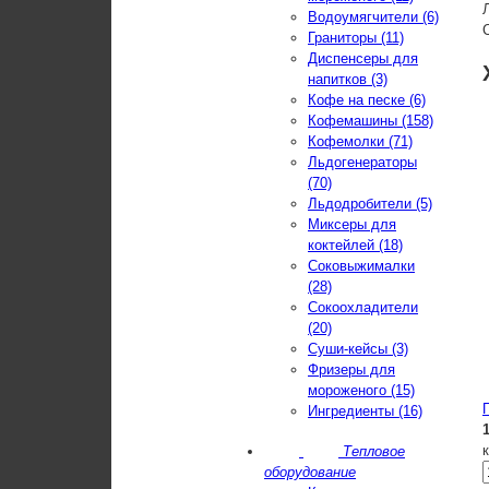
Водоумягчители (6)
Граниторы (11)
Диспенсеры для
напитков (3)
Кофе на песке (6)
Кофемашины (158)
Кофемолки (71)
Льдогенераторы
(70)
Льдодробители (5)
Миксеры для
коктейлей (18)
Соковыжималки
(28)
Сокоохладители
(20)
Суши-кейсы (3)
Фризеры для
мороженого (15)
Ингредиенты (16)
Тепловое
оборудование