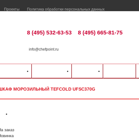
Проекты
Политика обработки персональных данных
8 (495) 532-63-53
8 (495) 665-81-75
info@chefpoint.ru
талог оборудования
⁄
Холодильное оборудование
⁄
Шкафы холодильные
⁄
Tefco
ка и оплата
Распродажа
Разделы
Контакты
ШКАФ МОРОЗИЛЬНЫЙ TEFCOLD UFSC370G
На заказ
Новинка