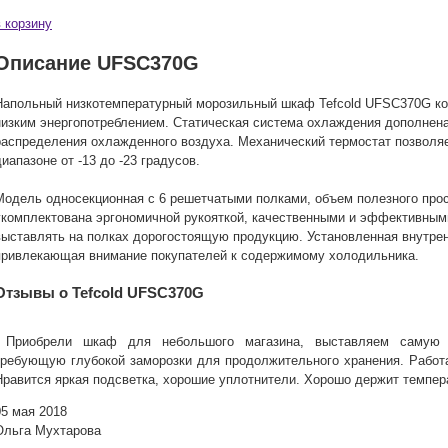
в корзину
Описание UFSC370G
Напольный низкотемпературный морозильный шкаф Tefcold UFSC370G к
низким энергопотреблением. Статическая система охлаждения дополнен
распределения охлажденного воздуха. Механический термостат позволя
диапазоне от -13 до -23 градусов.
Модель односекционная с 6 решетчатыми полками, объем полезного прос
укомплектована эргономичной рукояткой, качественными и эффективным
выставлять на полках дорогостоящую продукцию. Установленная внутрен
привлекающая внимание покупателей к содержимому холодильника.
Отзывы о Tefcold UFSC370G
Приобрели шкаф для небольшого магазина, выставляем самую 
требующую глубокой заморозки для продолжительного хранения. Работа
Нравится яркая подсветка, хорошие уплотнители. Хорошо держит темпер
05 мая 2018
Ольга Мухтарова