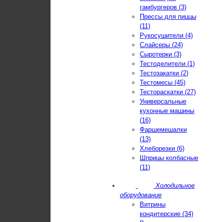
гамбургеров (3)
Прессы для пиццы
(11)
Рукосушители (4)
Слайсеры (24)
Сыротерки (3)
Тестоделители (1)
Тестозакатки (2)
Тестомесы (45)
Тестораскатки (27)
Универсальные
кухонные машины
(16)
Фаршемешалки
(13)
Хлеборезки (6)
Шприцы колбасные
(11)
Холодильное
оборудование
Витрины
кондитерские (34)