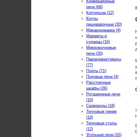
Конвекционные
печи (66)
Коптильни (12)
Котлы
пищеварочные (20)
Макароноварки (4)
Мармиты и
супницы (16)
Микроволновые
печи (20)
Пароконвектоматы
(77)
Плиты (71)
Подовые печи (4)
Расстоечные
шкафы (26)
Ротационные печи
(10)
Сковороды (18)
Тепловые линии
(10)
Тепловые столы
(12)
Угольные печи (15)