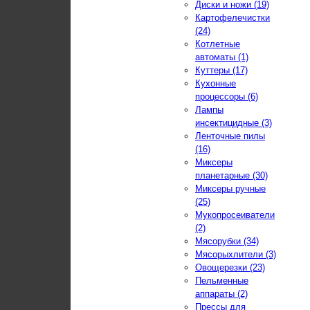
Диски и ножи (19)
Картофелечистки
(24)
Котлетные
автоматы (1)
Куттеры (17)
Кухонные
процессоры (6)
Лампы
инсектицидные (3)
Ленточные пилы
(16)
Миксеры
планетарные (30)
Миксеры ручные
(25)
Мукопросеиватели
(2)
Мясорубки (34)
Мясорыхлители (3)
Овощерезки (23)
Пельменные
аппараты (2)
Прессы для