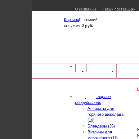
О компании
Наши поставщики
Корзина
0 позиций
на сумму
0 руб.
Оборудование для ресторанов и кафе
⁄
Ка
Каталог
Достав
Шкаф морозильный Tefcold UFSC370G
Барное
оборудование
Аппараты для
горячего шоколада
(10)
Блендеры (36)
Витрины для
мороженого (11)