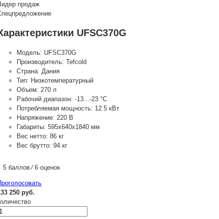
Лидер продаж
Спецпредложение
Характеристики UFSC370G
Модель:
UFSC370G
Производитель:
Tefcold
Страна:
Дания
Тип:
Низкотемпературный
Объем:
270 л
Рабочий диапазон:
-13...-23 °С
Потребляемая мощность:
12.5 кВт
Напряжение:
220 В
Габариты:
595х640х1840 мм
Вес нетто:
86 кг
Вес брутто:
94 кг
5 баллов ⁄ 6 оценок
Проголосовать
133 250 руб.
количество