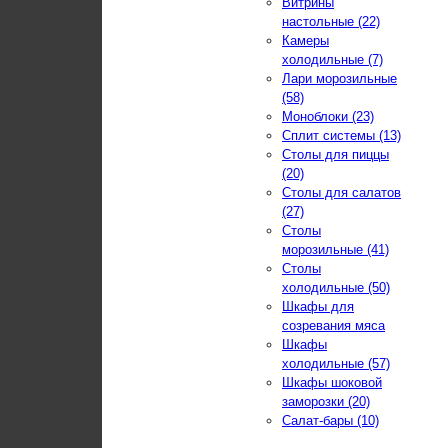
Витрины
настольные (22)
Камеры
холодильные (7)
Лари морозильные
(58)
Моноблоки (23)
Сплит системы (13)
Столы для пиццы
(20)
Столы для салатов
(27)
Столы
морозильные (41)
Столы
холодильные (50)
Шкафы для
созревания мяса
Шкафы
холодильные (57)
Шкафы шоковой
заморозки (20)
Салат-бары (10)