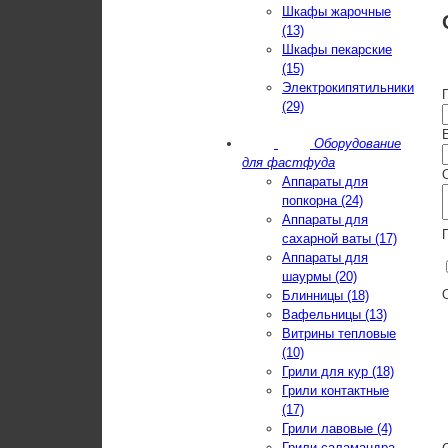
Шкафы жарочные
(13)
Шкафы пекарские
(15)
Электрокипятильники
(29)
E
Оборудование
для фастфуда
Аппараты для
попкорна (24)
Аппараты для
сахарной ваты (17)
Аппараты для
шаурмы (20)
Блинницы (18)
Вафельницы (13)
Витрины тепловые
(10)
Грили для кур (18)
Грили контактные
(17)
Грили лавовые (4)
Грили-саламандра