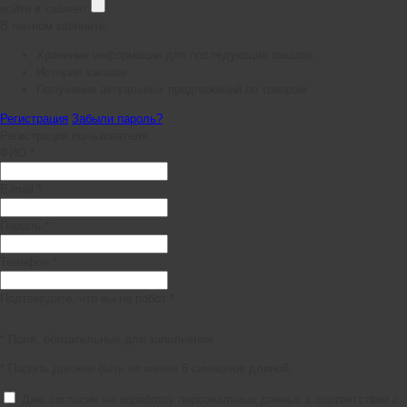
войти в кабинет
В личном кабинете:
Хранение информации для последующих заказов
История заказов
Получение актуальных предложений по товарам
Регистрация
Забыли пароль?
Регистрация пользователя
ФИО *
E-mail *
Пароль *
Телефон *
Подтвердите, что вы не робот *
* Поля, обязательные для заполнения
* Пароль должен быть не менее 6 символов длиной.
Даю согласие на обработку персональных данных в соответствии с