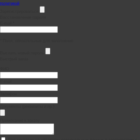
политикой
Зарегистрироваться
Восстановление пароля
E-mail *
* Поля, обязательные для заполнения
Выслать новый пароль
Быстрый заказ
ФИО
E-mail
Телефон
Документы (реквизиты и пр.)
Примечание к заказу
Даю согласие на обработку персональных данных в соответствии с