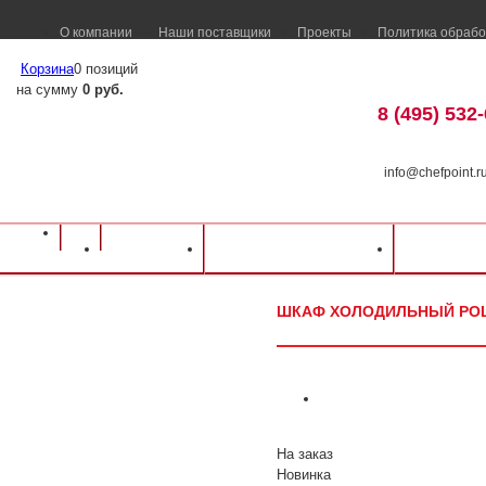
О компании
Наши поставщики
Проекты
Политика обрабо
Корзина
0 позиций
на сумму
0 руб.
8 (495) 532
info@chefpoint.r
Оборудование для ресторанов и кафе
⁄
Каталог оборудования
⁄
Холодильн
Каталог
Доставка и оплата
Распрод
Шкаф холодильный Polair DM 104c Bravo (+1,+10)
ШКАФ ХОЛОДИЛЬНЫЙ POLAI
На заказ
Новинка