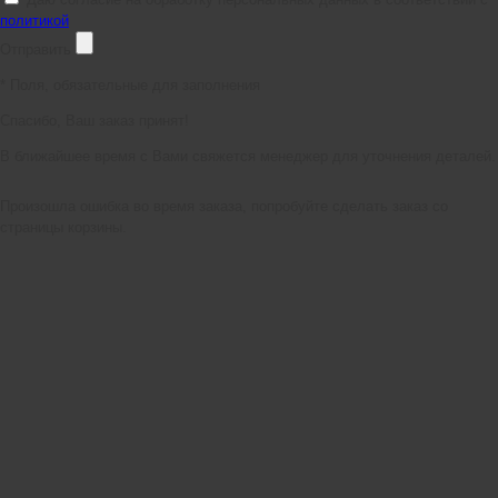
политикой
Отправить
*
Поля, обязательные для заполнения
Спасибо, Ваш заказ принят!
В ближайшее время с Вами свяжется менеджер для уточнения деталей.
Произошла ошибка во время заказа, попробуйте сделать заказ со
страницы корзины.