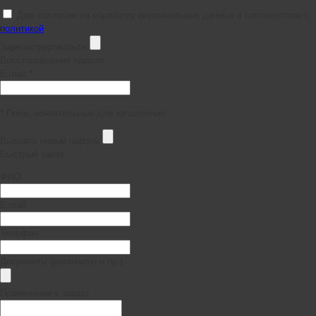
Даю согласие на обработку персональных данных в соответствии с
политикой
Зарегистрироваться
Восстановление пароля
E-mail *
* Поля, обязательные для заполнения
Выслать новый пароль
Быстрый заказ
ФИО
E-mail
Телефон
Документы (реквизиты и пр.)
Примечание к заказу