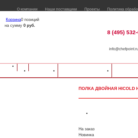
О компании
Наши поставщики
Проекты
Политика обрабо
Корзина
0 позиций
на сумму
0 руб.
8 (495) 532
info@chefpoint.r
Оборудование для ресторанов и кафе
⁄
Каталог оборудования
⁄
Нейтральн
Каталог
Доставка и оплата
Распрод
Полка двойная Hicold НПД-12/3 1200х300х600мм
ПОЛКА ДВОЙНАЯ HICOLD Н
На заказ
Новинка