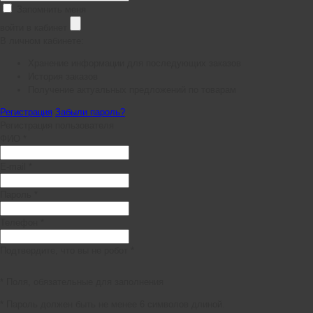
Запомнить меня
войти в кабинет
В личном кабинете:
Хранение информации для последующих заказов
История заказов
Получение актуальных предложений по товарам
Регистрация
Забыли пароль?
Регистрация пользователя
ФИО *
E-mail *
Пароль *
Телефон *
Подтвердите, что вы не робот *
* Поля, обязательные для заполнения
* Пароль должен быть не менее 6 символов длиной.