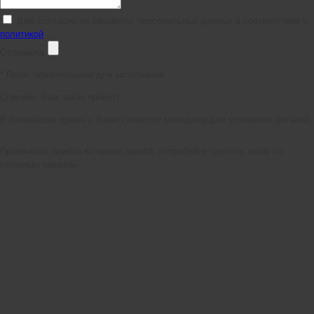
Даю согласие на обработку персональных данных в соответствии с
политикой
Отправить
*
Поля, обязательные для заполнения
Спасибо, Ваш заказ принят!
В ближайшее время с Вами свяжется менеджер для уточнения деталей.
Произошла ошибка во время заказа, попробуйте сделать заказ со
страницы корзины.