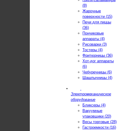
(8)
Жарочные
поверхности (15)
Печи для пиццы
(36)
Пончиковые
аппараты (4)
Рисоварки (3)
Тостеры (4)
Фритюрницы (36)
Хот-дог аппараты
(6)
Чебуречницы (6)
Шашлычницы (4)
Электромеханическое
оборудование
Бликсеры (4)
Вакуумные
упаковщики (20)
Весы торговые (28)
Гастроемкости (16)