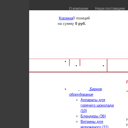
О компании
Наши поставщики
Корзина
0 позиций
на сумму
0 руб.
Оборудование для ресторанов и кафе
⁄
Ка
Каталог
Достав
Подтоварник Hicold НСО-6/6-200 600х600
Барное
оборудование
Аппараты для
горячего шоколада
(10)
Блендеры (36)
Витрины для
мороженого (11)