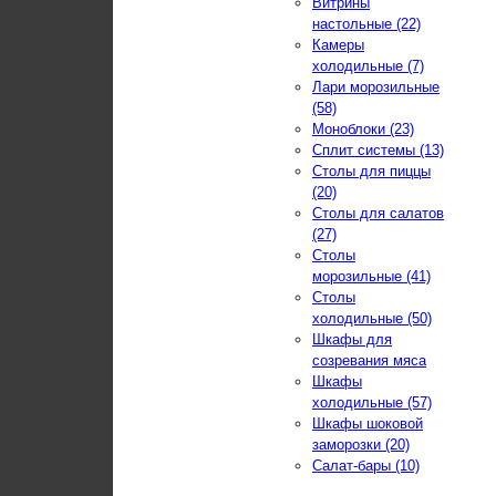
Витрины
настольные (22)
Камеры
холодильные (7)
Лари морозильные
(58)
Моноблоки (23)
Сплит системы (13)
Столы для пиццы
(20)
Столы для салатов
(27)
Столы
морозильные (41)
Столы
холодильные (50)
Шкафы для
созревания мяса
Шкафы
холодильные (57)
Шкафы шоковой
заморозки (20)
Салат-бары (10)