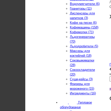
Водоумягчители (6)
Граниторы (11)
Диспенсеры для
напитков (3)
Кофе на песке (6)
Кофемашины (158)
Кофемолки (71)
Льдогенераторы
(70)
Льдодробители (5)
Миксеры для
коктейлей (18)
Соковыжималки
(28)
Сокоохладители
(20)
Суши-кейсы (3)
Фризеры для
мороженого (15)
Ингредиенты (16)
Тепловое
оборудование