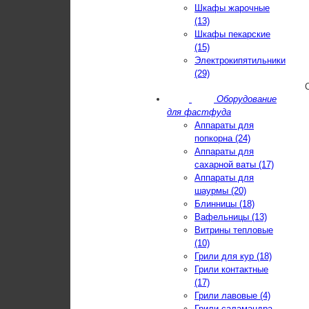
Шкафы жарочные
(13)
Шкафы пекарские
(15)
Электрокипятильники
(29)
Оборудование
для фастфуда
Аппараты для
попкорна (24)
Аппараты для
сахарной ваты (17)
Аппараты для
шаурмы (20)
Блинницы (18)
Вафельницы (13)
Витрины тепловые
(10)
Грили для кур (18)
Грили контактные
(17)
Грили лавовые (4)
Грили-саламандра