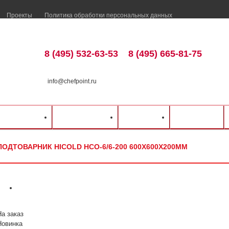
Проекты
Политика обработки персональных данных
8 (495) 532-63-53
8 (495) 665-81-75
info@chefpoint.ru
талог оборудования
⁄
Нейтральное оборудование
⁄
Подтоварники
⁄
Hicold
⁄
ка и оплата
Распродажа
Разделы
Контакты
х200мм
ПОДТОВАРНИК HICOLD НСО-6/6-200 600Х600Х200ММ
На заказ
Новинка