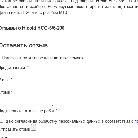
Стол островной на низких ножках - подтоварник Hicold НСО-6/6-200 и
Поставляется в разборе. Регулируемая ножка-тарелка из стали, гаранти
Длина винта L-20 мм, с резьбой М10.
Отзывы о Hicold НСО-6/6-200
Оставить отзыв
Пользователям запрещена вставка ссылок.
Представьтесь *
-mail *
Отзыв *
Подтвердите, что вы не робот *
Даю согласие на обработку персональных данных в соответствии с
п
Отправить отзыв