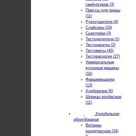
гамбургеров (3)
Прессы для пиццы
(11)
Рукосушители (4)
Слайсеры (24)
Сыротерки (3)
Тестоделители (1)
Тестозакатки (2)
Тестомесы (45)
Тестораскатки (27)
Универсальные
кухонные машины
(16)
Фаршемешалки
(13)
Хлеборезки (6)
Шприцы колбасные
(11)
Холодильное
оборудование
Витрины
кондитерские (34)