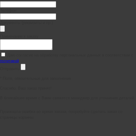
Телефон
Документы (реквизиты и пр.)
Примечание к заказу
Даю согласие на обработку персональных данных в соответствии с
политикой
Отправить
*
Поля, обязательные для заполнения
Спасибо, Ваш заказ принят!
В ближайшее время с Вами свяжется менеджер для уточнения деталей.
Произошла ошибка во время заказа, попробуйте сделать заказ со
страницы корзины.