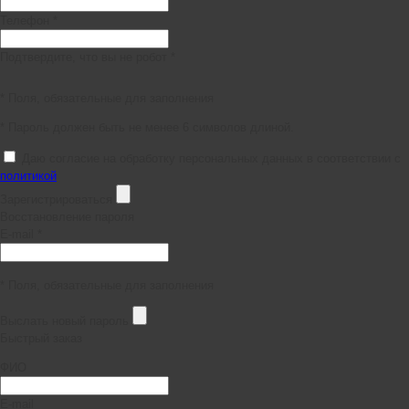
Телефон *
Подтвердите, что вы не робот *
* Поля, обязательные для заполнения
* Пароль должен быть не менее 6 символов длиной.
Даю согласие на обработку персональных данных в соответствии с
политикой
Зарегистрироваться
Восстановление пароля
E-mail *
* Поля, обязательные для заполнения
Выслать новый пароль
Быстрый заказ
ФИО
E-mail