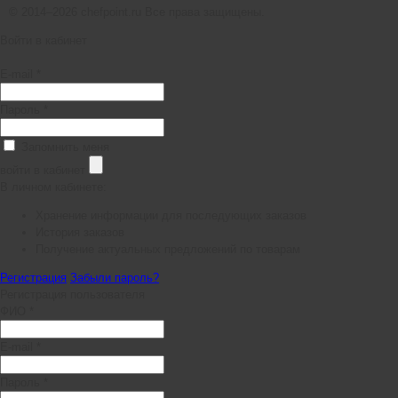
© 2014–2026 chefpoint.ru Все права защищены.
Войти в кабинет
E-mail *
Пароль *
Запомнить меня
войти в кабинет
В личном кабинете:
Хранение информации для последующих заказов
История заказов
Получение актуальных предложений по товарам
Регистрация
Забыли пароль?
Регистрация пользователя
ФИО *
E-mail *
Пароль *