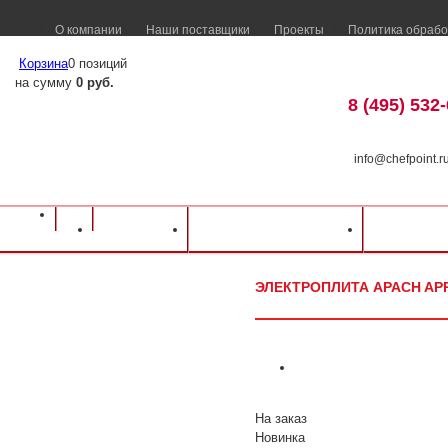
О компании
Наши поставщики
Проекты
Политика обрабо
Корзина
0 позиций
на сумму
0 руб.
8 (495) 532
info@chefpoint.r
Оборудование для ресторанов и кафе
⁄
Каталог оборудования
⁄
Тепловое о
Каталог
Доставка и оплата
Распрод
Apach APRE-77QP
ЭЛЕКТРОПЛИТА APACH AP
На заказ
Новинка