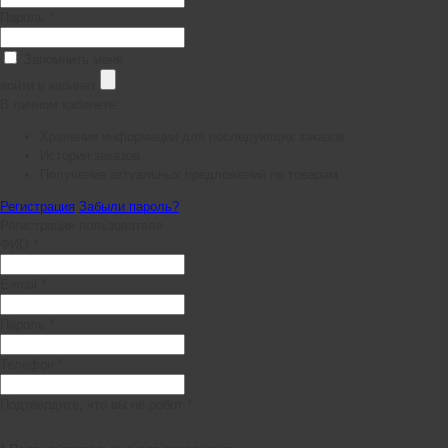
Пароль *
Запомнить меня
войти в кабинет
В личном кабинете:
Хранение информации для последующих заказов
История заказов
Получение актуальных предложений по товарам
Регистрация
Забыли пароль?
Регистрация пользователя
ФИО *
E-mail *
Пароль *
Телефон *
Подтвердите, что вы не робот *