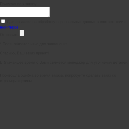
Примечание к заказу
Даю согласие на обработку персональных данных в соответствии с
политикой
Отправить
*
Поля, обязательные для заполнения
Спасибо, Ваш заказ принят!
В ближайшее время с Вами свяжется менеджер для уточнения деталей.
Произошла ошибка во время заказа, попробуйте сделать заказ со
страницы корзины.