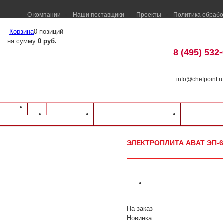
О компании
Наши поставщики
Проекты
Политика обрабо
Корзина
0 позиций
на сумму
0 руб.
8 (495) 532
info@chefpoint.r
Оборудование для ресторанов и кафе
⁄
Каталог оборудования
⁄
Тепловое о
Каталог
Доставка и оплата
Распрод
ЭП-6ЖШ-К-2/1 (с конвекцией)
ЭЛЕКТРОПЛИТА ABAT ЭП-6
На заказ
Новинка