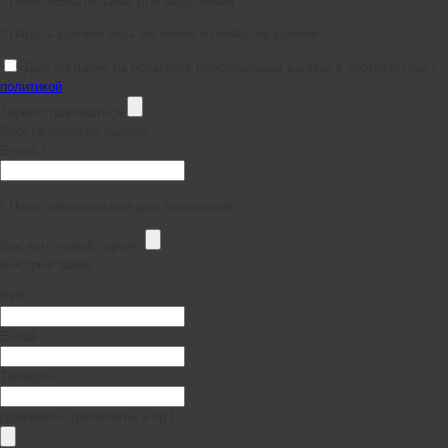
* Поля, обязательные для заполнения
* Пароль должен быть не менее 6 символов длиной.
Даю согласие на обработку персональных данных в соответствии с
политикой
Зарегистрироваться
Восстановление пароля
E-mail *
* Поля, обязательные для заполнения
Выслать новый пароль
Быстрый заказ
ФИО
E-mail
Телефон
Документы (реквизиты и пр.)