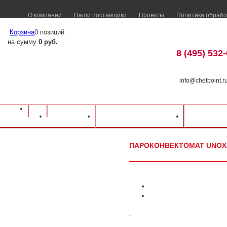
О компании
Наши поставщики
Проекты
Политика обрабо
Корзина
0 позиций
на сумму
0 руб.
8 (495) 532
info@chefpoint.r
Оборудование для ресторанов и кафе
⁄
Каталог оборудования
⁄
Тепловое о
Каталог
Доставка и оплата
Распрод
Пароконвектомат Unox XEBC-06EU-EPR
ПАРОКОНВЕКТОМАТ UNOX 