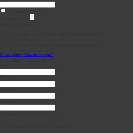
Запомнить меня
войти в кабинет
В личном кабинете:
Хранение информации для последующих заказов
История заказов
Получение актуальных предложений по товарам
Регистрация
Забыли пароль?
Регистрация пользователя
ФИО *
E-mail *
Пароль *
Телефон *
Подтвердите, что вы не робот *
* Поля, обязательные для заполнения