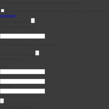
* Пароль должен быть не менее 6 символов длиной.
Даю согласие на обработку персональных данных в соответствии с
политикой
Зарегистрироваться
Восстановление пароля
E-mail *
* Поля, обязательные для заполнения
Выслать новый пароль
Быстрый заказ
ФИО
E-mail
Телефон
Документы (реквизиты и пр.)
Примечание к заказу