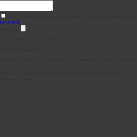
Даю согласие на обработку персональных данных в соответствии с
политикой
Отправить
*
Поля, обязательные для заполнения
Спасибо, Ваш заказ принят!
В ближайшее время с Вами свяжется менеджер для уточнения деталей.
Произошла ошибка во время заказа, попробуйте сделать заказ со
страницы корзины.