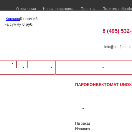
О компании
Наши поставщики
Проекты
Политика обрабо
Корзина
0 позиций
на сумму
0 руб.
8 (495) 532
info@chefpoint.r
Оборудование для ресторанов и кафе
⁄
Каталог оборудования
⁄
Тепловое о
Каталог
Доставка и оплата
Распрод
Пароконвектомат Unox XEVC-2011-E1R
ПАРОКОНВЕКТОМАТ UNOX 
На заказ
Новинка