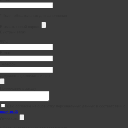
* Поля, обязательные для заполнения
Выслать новый пароль
Быстрый заказ
ФИО
E-mail
Телефон
Документы (реквизиты и пр.)
Примечание к заказу
Даю согласие на обработку персональных данных в соответствии с
политикой
Отправить