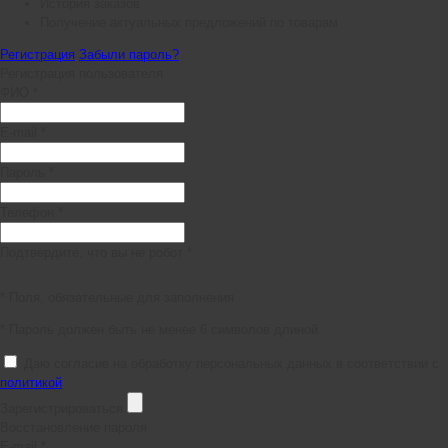
История заказов
Получение актуальных предложений по товарам
Регистрация
Забыли пароль?
Регистрация пользователя
ФИО *
E-mail *
Пароль *
Телефон *
Подтвердите, что вы не робот *
* Поля, обязательные для заполнения
* Пароль должен быть не менее 6 символов длиной.
Даю согласие на обработку персональных данных в соответствии с
политикой
Зарегистрироваться
Восстановление пароля
E-mail *