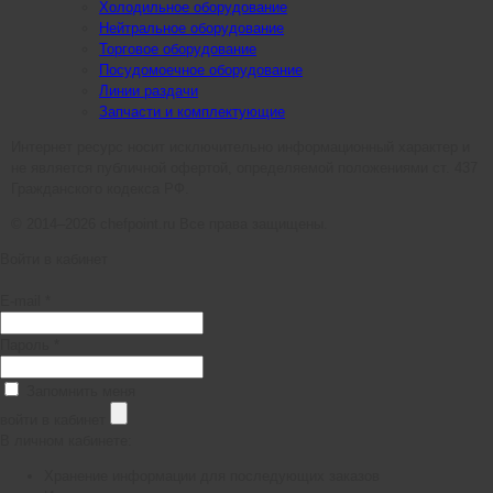
Холодильное оборудование
Нейтральное оборудование
Торговое оборудование
Посудомоечное оборудование
Линии раздачи
Запчасти и комплектующие
Интернет ресурс носит исключительно информационный характер и
не является публичной офертой, определяемой положениями ст. 437
Гражданского кодекса РФ.
© 2014–2026 chefpoint.ru Все права защищены.
Войти в кабинет
E-mail *
Пароль *
Запомнить меня
войти в кабинет
В личном кабинете:
Хранение информации для последующих заказов