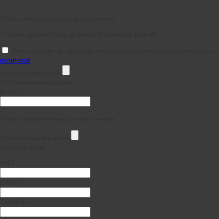
* Поля, обязательные для заполнения
* Пароль должен быть не менее 6 символов длиной.
Даю согласие на обработку персональных данных в соответствии с
политикой
Зарегистрироваться
Восстановление пароля
E-mail *
* Поля, обязательные для заполнения
Выслать новый пароль
Быстрый заказ
ФИО
E-mail
Телефон