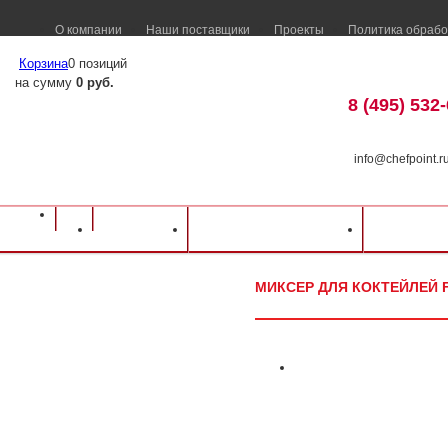
О компании
Наши поставщики
Проекты
Политика обрабо
Корзина
0 позиций
на сумму
0 руб.
8 (495) 532
info@chefpoint.r
Оборудование для ресторанов и кафе
⁄
Каталог оборудования
⁄
Барное об
Каталог
Доставка и оплата
Распрод
Миксер для коктейлей FIMAR FP1P
МИКСЕР ДЛЯ КОКТЕЙЛЕЙ F