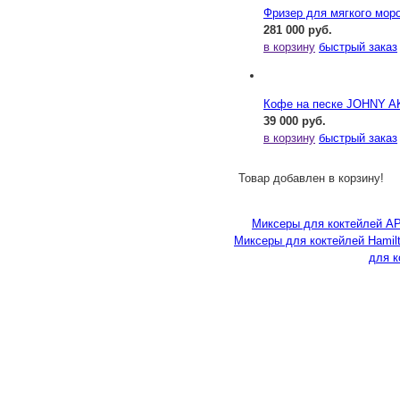
Фризер для мягкого мор
281 000 руб.
в корзину
быстрый заказ
Кофе на песке JOHNY AK
39 000 руб.
в корзину
быстрый заказ
Товар добавлен в корзину!
Миксеры для коктейлей A
Миксеры для коктейлей Hamil
для к