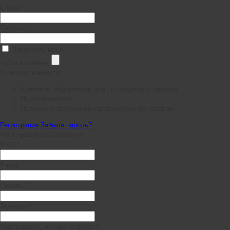
E-mail *
Пароль *
Запомнить меня
войти в кабинет
В личном кабинете:
Хранение информации для последующих заказов
История заказов
Получение актуальных предложений по товарам
Регистрация
Забыли пароль?
Регистрация пользователя
ФИО *
E-mail *
Пароль *
Телефон *
Подтвердите, что вы не робот *