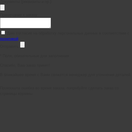
Документы (реквизиты и пр.)
Примечание к заказу
Даю согласие на обработку персональных данных в соответствии с
политикой
Отправить
*
Поля, обязательные для заполнения
Спасибо, Ваш заказ принят!
В ближайшее время с Вами свяжется менеджер для уточнения деталей.
Произошла ошибка во время заказа, попробуйте сделать заказ со
страницы корзины.