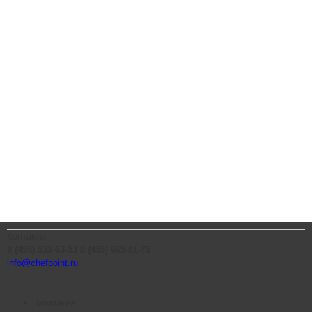
Контакты
8 (495) 532-63-53
8 (495) 665-81-75
info@chefpoint.ru
Компания