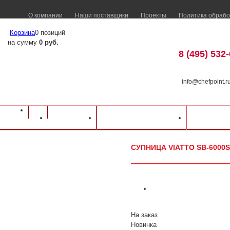
О компании
Наши поставщики
Проекты
Политика обрабо
Корзина
0 позиций
на сумму
0 руб.
8 (495) 532
info@chefpoint.r
Оборудование для ресторанов и кафе
⁄
Каталог оборудования
⁄
Тепловое о
Каталог
Доставка и оплата
Распрод
Супница VIATTO SB-6000S
СУПНИЦА VIATTO SB-6000S
На заказ
Новинка