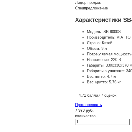
Лидер продаж
Спецпредложение
Характеристики SB
Модель:
SB-6000S
Производитель:
VIATTO
Страна:
Китай
Объем:
9 л
Потребляемая мощность
Напряжение:
220 В
Габариты:
330х330х370 
Габариты в упаковке:
34
Вес нетто:
4.7 кг
Вес брутто:
5.76 кг
4.71 балла ⁄ 7 оценок
Проголосовать
7 973 руб.
количество