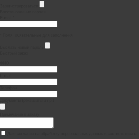
Зарегистрироваться
Восстановление пароля
E-mail *
* Поля, обязательные для заполнения
Выслать новый пароль
Быстрый заказ
ФИО
E-mail
Телефон
Документы (реквизиты и пр.)
Примечание к заказу
Даю согласие на обработку персональных данных в соответствии с