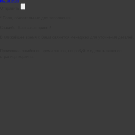
политикой
Отправить
*
Поля, обязательные для заполнения
Спасибо, Ваш заказ принят!
В ближайшее время с Вами свяжется менеджер для уточнения деталей.
Произошла ошибка во время заказа, попробуйте сделать заказ со
страницы корзины.