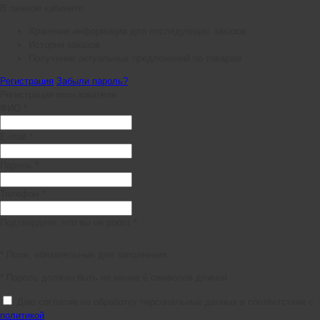
В личном кабинете:
Хранение информации для последующих заказов
История заказов
Получение актуальных предложений по товарам
Регистрация
Забыли пароль?
Регистрация пользователя
ФИО *
E-mail *
Пароль *
Телефон *
Подтвердите, что вы не робот *
* Поля, обязательные для заполнения
* Пароль должен быть не менее 6 символов длиной.
Даю согласие на обработку персональных данных в соответствии с
политикой