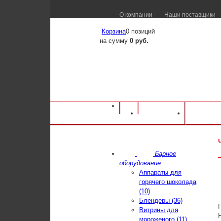
О компании
Наши поставщики
Корзина
0 позиций
на сумму
0 руб.
Оборудование для ресторанов и кафе
⁄
Ка
Каталог
Достав
Чафинг диш VIATTO ZCK100S
Барное
оборудование
Аппараты для
горячего шоколада
(10)
Блендеры (36)
Витрины для
мороженого (11)