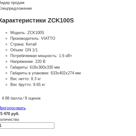
Лидер продаж
Спецпредложение
Характеристики ZCK100S
Модель:
ZCK100S
Производитель:
VIATTO
Страна:
Китай
Объем:
GN 1/1
Потребляемая мощность:
1.6 кВт
Напряжение:
220 В
Габариты:
618x360x330 мм
Габариты в упаковке:
633х402х274 мм
Вес нетто:
8.3 кг
Вес брутто:
9.65 кг
4.88 балла ⁄ 8 оценок
Проголосовать
15 470 руб.
количество