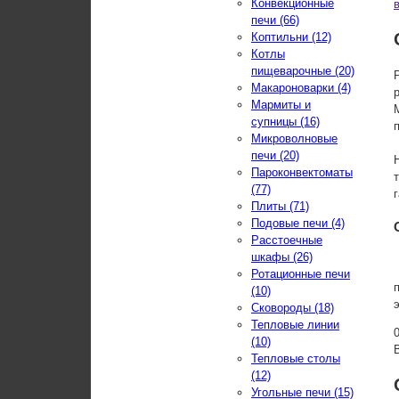
Конвекционные
печи (66)
Коптильни (12)
Котлы
пищеварочные (20)
Макароноварки (4)
Мармиты и
супницы (16)
Микроволновые
печи (20)
Пароконвектоматы
(77)
Плиты (71)
Подовые печи (4)
Расстоечные
шкафы (26)
Ротационные печи
(10)
Сковороды (18)
Тепловые линии
(10)
Тепловые столы
(12)
Угольные печи (15)