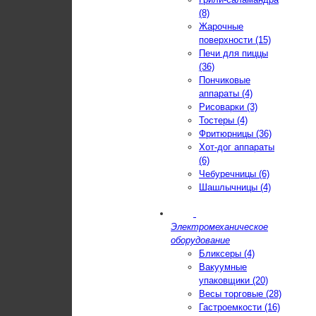
(8)
Жарочные
поверхности (15)
Печи для пиццы
(36)
Пончиковые
аппараты (4)
Рисоварки (3)
Тостеры (4)
Фритюрницы (36)
Хот-дог аппараты
(6)
Чебуречницы (6)
Шашлычницы (4)
Электромеханическое
оборудование
Бликсеры (4)
Вакуумные
упаковщики (20)
Весы торговые (28)
Гастроемкости (16)