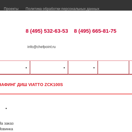
Проекты
Политика обработки персональных данных
8 (495) 532-63-53
8 (495) 665-81-75
info@chefpoint.ru
талог оборудования
⁄
Тепловое оборудование
⁄
Мармиты и супницы
⁄
VIATTO
⁄
ка и оплата
Распродажа
Разделы
Контакты
ЧАФИНГ ДИШ VIATTO ZCK100S
На заказ
Новинка