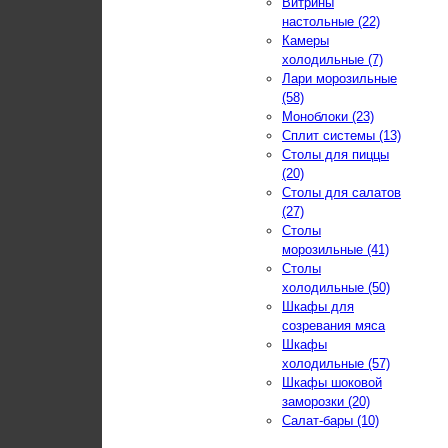
Витрины
настольные (22)
Камеры
холодильные (7)
Лари морозильные
(58)
Моноблоки (23)
Сплит системы (13)
Столы для пиццы
(20)
Столы для салатов
(27)
Столы
морозильные (41)
Столы
холодильные (50)
Шкафы для
созревания мяса
Шкафы
холодильные (57)
Шкафы шоковой
заморозки (20)
Салат-бары (10)