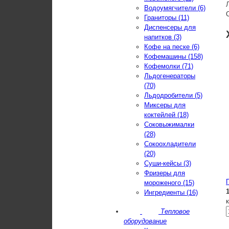
Водоумягчители (6)
Граниторы (11)
Диспенсеры для
напитков (3)
Кофе на песке (6)
Кофемашины (158)
Кофемолки (71)
Льдогенераторы
(70)
Льдодробители (5)
Миксеры для
коктейлей (18)
Соковыжималки
(28)
Сокоохладители
(20)
Суши-кейсы (3)
Фризеры для
мороженого (15)
Ингредиенты (16)
Тепловое
оборудование