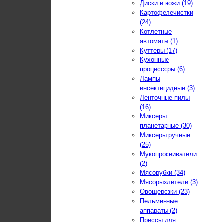
Диски и ножи (19)
Картофелечистки
(24)
Котлетные
автоматы (1)
Куттеры (17)
Кухонные
процессоры (6)
Лампы
инсектицидные (3)
Ленточные пилы
(16)
Миксеры
планетарные (30)
Миксеры ручные
(25)
Мукопросеиватели
(2)
Мясорубки (34)
Мясорыхлители (3)
Овощерезки (23)
Пельменные
аппараты (2)
Прессы для