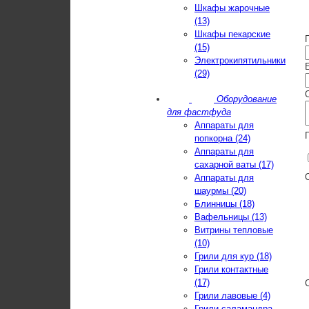
Шкафы жарочные
(13)
Шкафы пекарские
(15)
Электрокипятильники
E
(29)
Оборудование
для фастфуда
Аппараты для
попкорна (24)
Аппараты для
сахарной ваты (17)
Аппараты для
шаурмы (20)
Блинницы (18)
Вафельницы (13)
Витрины тепловые
(10)
Грили для кур (18)
Грили контактные
(17)
Грили лавовые (4)
Грили-саламандра