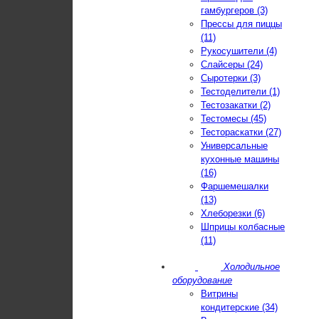
гамбургеров (3)
Прессы для пиццы
(11)
Рукосушители (4)
Слайсеры (24)
Сыротерки (3)
Тестоделители (1)
Тестозакатки (2)
Тестомесы (45)
Тестораскатки (27)
Универсальные
кухонные машины
(16)
Фаршемешалки
(13)
Хлеборезки (6)
Шприцы колбасные
(11)
Холодильное
оборудование
Витрины
кондитерские (34)