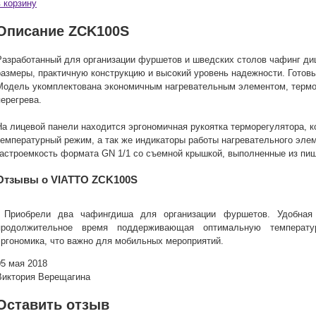
в корзину
Описание ZCK100S
Разработанный для организации фуршетов и шведских столов чафинг д
размеры, практичную конструкцию и высокий уровень надежности. Готовы
Модель укомплектована экономичным нагревательным элементом, термо
перегрева.
На лицевой панели находится эргономичная рукоятка терморегулятора, 
температурный режим, а так же индикаторы работы нагревательного элем
гастроемкость формата GN 1/1 со съемной крышкой, выполненные из пищ
Отзывы о VIATTO ZCK100S
Приобрели два чафингдиша для организации фуршетов. Удобная
продолжительное время поддерживающая оптимальную температу
эргономика, что важно для мобильных мероприятий.
05 мая 2018
Виктория Верещагина
Оставить отзыв