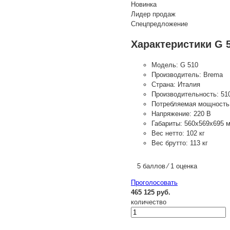
Новинка
Лидер продаж
Спецпредложение
Характеристики G 
Модель:
G 510
Производитель:
Brema
Страна:
Италия
Производительность:
51
Потребляемая мощность
Напряжение:
220 В
Габариты:
560х569х695 
Вес нетто:
102 кг
Вес брутто:
113 кг
5 баллов ⁄ 1 оценка
Проголосовать
465 125 руб.
количество