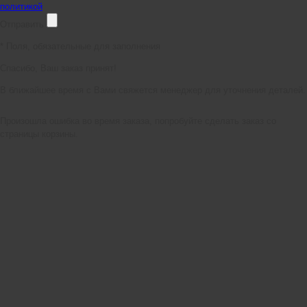
политикой
Отправить
*
Поля, обязательные для заполнения
Спасибо, Ваш заказ принят!
В ближайшее время с Вами свяжется менеджер для уточнения деталей.
Произошла ошибка во время заказа, попробуйте сделать заказ со
страницы корзины.