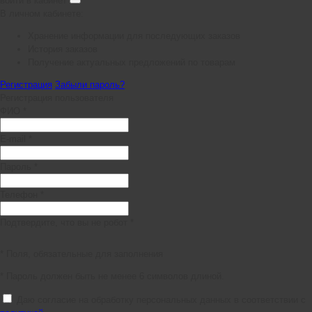
войти в кабинет
В личном кабинете:
Хранение информации для последующих заказов
История заказов
Получение актуальных предложений по товарам
Регистрация
Забыли пароль?
Регистрация пользователя
ФИО *
E-mail *
Пароль *
Телефон *
Подтвердите, что вы не робот *
* Поля, обязательные для заполнения
* Пароль должен быть не менее 6 символов длиной.
Даю согласие на обработку персональных данных в соответствии с