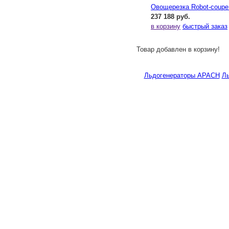
Овощерезка Robot-coupe
237 188 руб.
в корзину
быстрый заказ
Товар добавлен в корзину!
Льдогенераторы APACH
Ль