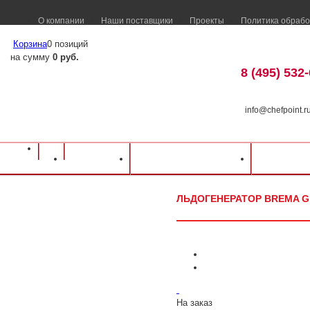
О компании
Наши поставщики
Проекты
Политика обрабо
Корзина
0 позиций
на сумму
0 руб.
8 (495) 532
info@chefpoint.r
Оборудование для ресторанов и кафе
⁄
Каталог оборудования
⁄
Барное об
Каталог
Доставка и оплата
Распрод
Льдогенератор Brema G 510
ЛЬДОГЕНЕРАТОР BREMA G
На заказ