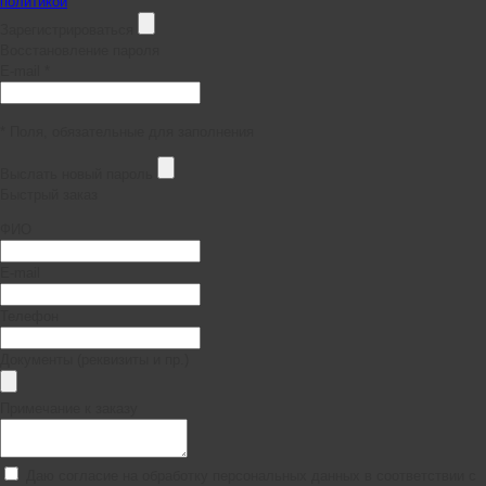
политикой
Зарегистрироваться
Восстановление пароля
E-mail *
* Поля, обязательные для заполнения
Выслать новый пароль
Быстрый заказ
ФИО
E-mail
Телефон
Документы (реквизиты и пр.)
Примечание к заказу
Даю согласие на обработку персональных данных в соответствии с