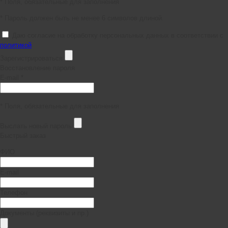
* Поля, обязательные для заполнения
* Пароль должен быть не менее 6 символов длиной.
Даю согласие на обработку персональных данных в соответствии с
политикой
Зарегистрироваться
Восстановление пароля
E-mail *
* Поля, обязательные для заполнения
Выслать новый пароль
Быстрый заказ
ФИО
E-mail
Телефон
Документы (реквизиты и пр.)