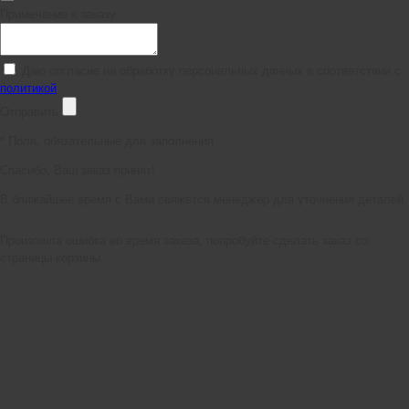
Примечание к заказу
Даю согласие на обработку персональных данных в соответствии с
политикой
Отправить
*
Поля, обязательные для заполнения
Спасибо, Ваш заказ принят!
В ближайшее время с Вами свяжется менеджер для уточнения деталей.
Произошла ошибка во время заказа, попробуйте сделать заказ со
страницы корзины.