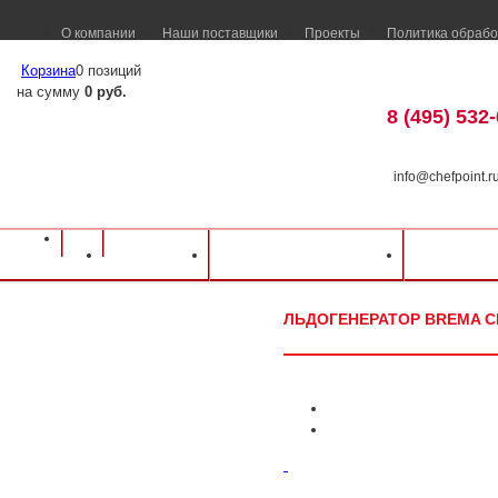
О компании
Наши поставщики
Проекты
Политика обрабо
Корзина
0 позиций
на сумму
0 руб.
8 (495) 532
info@chefpoint.r
Оборудование для ресторанов и кафе
⁄
Каталог оборудования
⁄
Барное об
Каталог
Доставка и оплата
Распрод
Льдогенератор Brema CB 184 ABS
ЛЬДОГЕНЕРАТОР BREMA CB