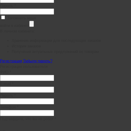
Пароль *
Запомнить меня
войти в кабинет
В личном кабинете:
Хранение информации для последующих заказов
История заказов
Получение актуальных предложений по товарам
Регистрация
Забыли пароль?
Регистрация пользователя
ФИО *
E-mail *
Пароль *
Телефон *
Подтвердите, что вы не робот *