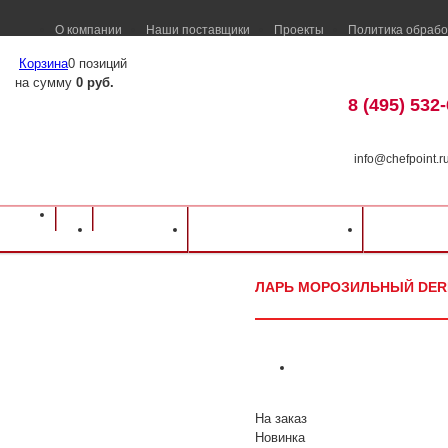
О компании
Наши поставщики
Проекты
Политика обрабо
Корзина
0 позиций
на сумму
0 руб.
8 (495) 532
info@chefpoint.r
Оборудование для ресторанов и кафе
⁄
Каталог оборудования
⁄
Холодильн
Каталог
Доставка и оплата
Распрод
Ларь морозильный DERBY EK-36
ЛАРЬ МОРОЗИЛЬНЫЙ DERB
На заказ
Новинка