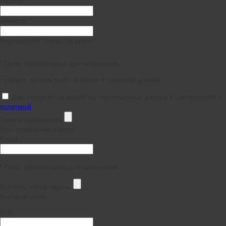
Пароль *
Телефон *
Подтвердите, что вы не робот *
* Поля, обязательные для заполнения
* Пароль должен быть не менее 6 символов длиной.
Даю согласие на обработку персональных данных в соответствии с
политикой
Зарегистрироваться
Восстановление пароля
E-mail *
* Поля, обязательные для заполнения
Выслать новый пароль
Быстрый заказ
ФИО