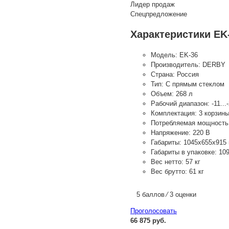
Лидер продаж
Спецпредложение
Характеристики EK
Модель:
EK-36
Производитель:
DERBY
Страна:
Россия
Тип:
С прямым стеклом
Объем:
268 л
Рабочий диапазон:
-11...
Комплектация:
3 корзин
Потребляемая мощность
Напряжение:
220 В
Габариты:
1045х655х915
Габариты в упаковке:
10
Вес нетто:
57 кг
Вес брутто:
61 кг
5 баллов ⁄ 3 оценки
Проголосовать
66 875 руб.