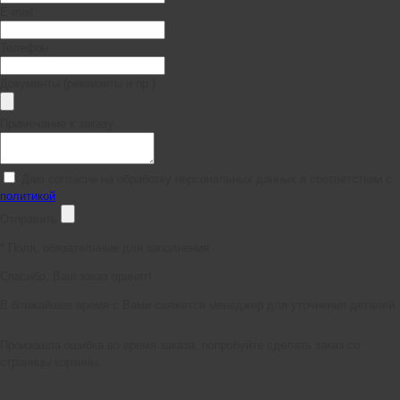
E-mail
Телефон
Документы (реквизиты и пр.)
Примечание к заказу
Даю согласие на обработку персональных данных в соответствии с
политикой
Отправить
*
Поля, обязательные для заполнения
Спасибо, Ваш заказ принят!
В ближайшее время с Вами свяжется менеджер для уточнения деталей.
Произошла ошибка во время заказа, попробуйте сделать заказ со
страницы корзины.