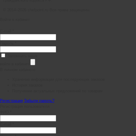
Гражданского кодекса РФ.
© 2014–2026 chefpoint.ru Все права защищены.
Войти в кабинет
E-mail *
Пароль *
Запомнить меня
войти в кабинет
В личном кабинете:
Хранение информации для последующих заказов
История заказов
Получение актуальных предложений по товарам
Регистрация
Забыли пароль?
Регистрация пользователя
ФИО *
E-mail *