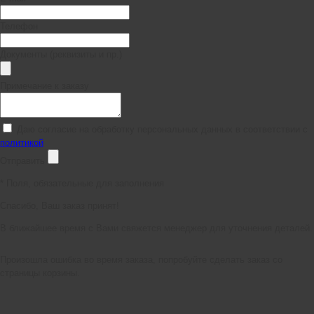
Телефон
Документы (реквизиты и пр.)
Примечание к заказу
Даю согласие на обработку персональных данных в соответствии с
политикой
Отправить
*
Поля, обязательные для заполнения
Спасибо, Ваш заказ принят!
В ближайшее время с Вами свяжется менеджер для уточнения деталей.
Произошла ошибка во время заказа, попробуйте сделать заказ со
страницы корзины.