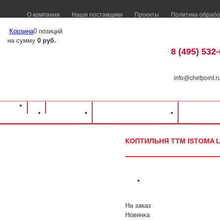
О компании
Наши поставщики
Проекты
Политика обрабо
Корзина
0 позиций
на сумму
0 руб.
8 (495) 532
info@chefpoint.r
Оборудование для ресторанов и кафе
⁄
Каталог оборудования
⁄
Тепловое о
Каталог
Доставка и оплата
Распрод
ISTOMA LIGHT
КОПТИЛЬНЯ ТТМ ISTOMA L
На заказ
Новинка