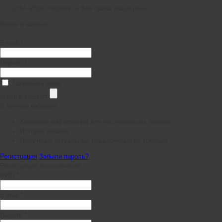
© 2014–2026 chefpoint.ru Все права защищены.
Войти в кабинет
E-mail *
Пароль *
Запомнить меня
войти в кабинет
В личном кабинете:
Хранение информации для последующих заказов
История заказов
Получение актуальных предложений по товарам
Регистрация
Забыли пароль?
Регистрация пользователя
ФИО *
E-mail *
Пароль *