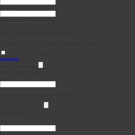
Телефон *
Подтвердите, что вы не робот *
* Поля, обязательные для заполнения
* Пароль должен быть не менее 6 символов длиной.
Даю согласие на обработку персональных данных в соответствии с
политикой
Зарегистрироваться
Восстановление пароля
E-mail *
* Поля, обязательные для заполнения
Выслать новый пароль
Быстрый заказ
ФИО
E-mail