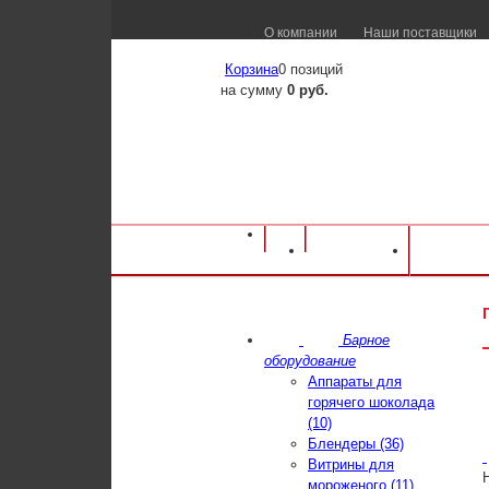
О компании
Наши поставщики
Корзина
0 позиций
на сумму
0 руб.
Оборудование для ресторанов и кафе
⁄
Ка
Каталог
Достав
конвекционная Unox XEFT-04HS-EMRV
Барное
оборудование
Аппараты для
горячего шоколада
(10)
Блендеры (36)
Витрины для
мороженого (11)