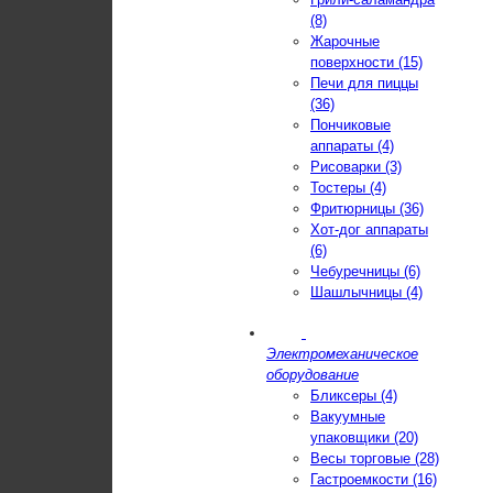
(8)
Жарочные
поверхности (15)
Печи для пиццы
(36)
Пончиковые
аппараты (4)
Рисоварки (3)
Тостеры (4)
Фритюрницы (36)
Хот-дог аппараты
(6)
Чебуречницы (6)
Шашлычницы (4)
Электромеханическое
оборудование
Бликсеры (4)
Вакуумные
упаковщики (20)
Весы торговые (28)
Гастроемкости (16)