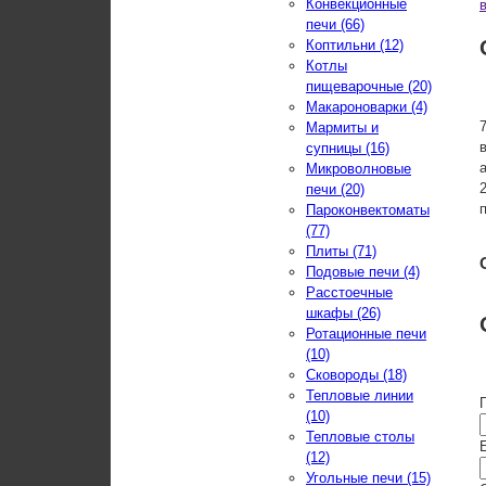
Конвекционные
печи (66)
Коптильни (12)
Котлы
пищеварочные (20)
Макароноварки (4)
Мармиты и
супницы (16)
Микроволновые
печи (20)
Пароконвектоматы
(77)
Плиты (71)
Подовые печи (4)
Расстоечные
шкафы (26)
Ротационные печи
(10)
Сковороды (18)
Тепловые линии
(10)
Тепловые столы
E
(12)
Угольные печи (15)