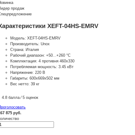
Новинка
Лидер продаж
Спецпредложение
Характеристики XEFT-04HS-EMRV
Модель:
XEFT-04HS-EMRV
Производитель:
Unox
Страна:
Италия
Рабочий диапазон:
+50...+260 °C
Комплектация:
4 противня 460x330
Потребляемая мощность:
3.45 кВт
Напряжение:
220 В
Габариты:
600x669x502 мм
Вес нетто:
39 кг
4.8 балла ⁄ 5 оценок
Проголосовать
167 875 руб.
количество