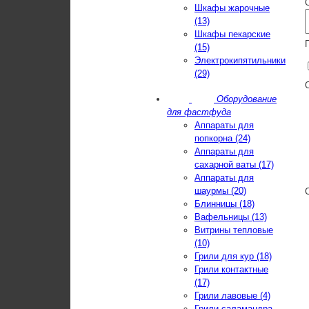
Шкафы жарочные
(13)
Шкафы пекарские
(15)
Электрокипятильники
(29)
Оборудование
для фастфуда
Аппараты для
попкорна (24)
Аппараты для
сахарной ваты (17)
Аппараты для
шаурмы (20)
Блинницы (18)
Вафельницы (13)
Витрины тепловые
(10)
Грили для кур (18)
Грили контактные
(17)
Грили лавовые (4)
Грили-саламандра