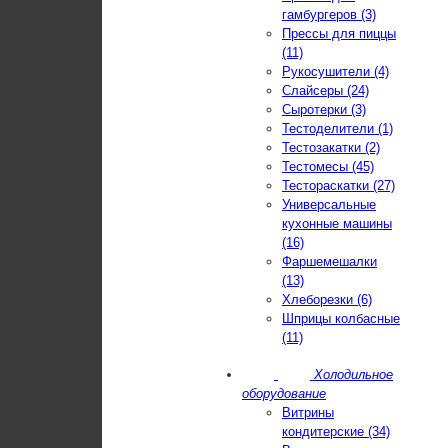
гамбургеров (3)
Прессы для пиццы
(11)
Рукосушители (4)
Слайсеры (24)
Сыротерки (3)
Тестоделители (1)
Тестозакатки (2)
Тестомесы (45)
Тестораскатки (27)
Универсальные
кухонные машины
(16)
Фаршемешалки
(13)
Хлеборезки (6)
Шприцы колбасные
(11)
Холодильное
оборудование
Витрины
кондитерские (34)