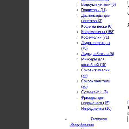
Водоумягчители (6)
Граниторы (11)
Диспенсеры для
напитков (3)
Кофе на песке (6)
Кофемашины (158)
Кофемолки (71)
Льдогенераторы
(70)
Льдодробители (5)
Миксеры для
коктейлей (18)
Соковыжималки
(28)
Сокоохладители
(20)
Суши-кейсы (3)
Фризеры для
мороженого (15)
Ингредиенты (16)
Тепловое
оборудование