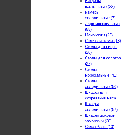
Витрины
настольные (22)
Камеры
холодильные (7)
Лари морозильные
(58)
Моноблоки (23)
Сплит системы (13)
Столы для пиццы
(20)
Столы для салатов
(27)
Столы
морозильные (41)
Столы
холодильные (50)
Шкафы для
созревания мяса
Шкафы
холодильные (57)
Шкафы шоковой
заморозки (20)
Салат-бары (10)