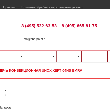
Проекты
Политика обработки персональных данных
8 (495) 532-63-53
8 (495) 665-81-75
info@chefpoint.ru
талог оборудования
⁄
Тепловое оборудование
⁄
Конвекционные печи
⁄
Unox
⁄
Пе
ка и оплата
Распродажа
Разделы
Контакты
ПЕЧЬ КОНВЕКЦИОННАЯ UNOX XEFT-04HS-EMRV
На заказ