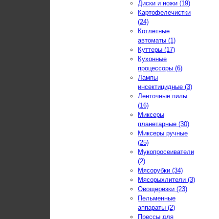
Диски и ножи (19)
Картофелечистки
(24)
Котлетные
автоматы (1)
Куттеры (17)
Кухонные
процессоры (6)
Лампы
инсектицидные (3)
Ленточные пилы
(16)
Миксеры
планетарные (30)
Миксеры ручные
(25)
Мукопросеиватели
(2)
Мясорубки (34)
Мясорыхлители (3)
Овощерезки (23)
Пельменные
аппараты (2)
Прессы для