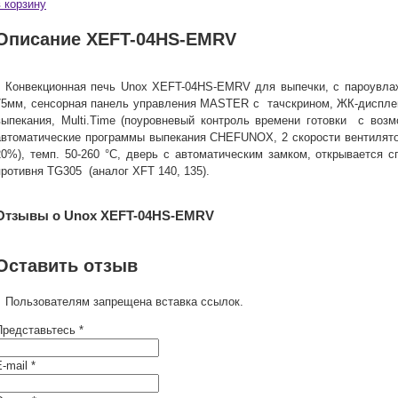
в корзину
Описание XEFT-04HS-EMRV
Конвекционная печь Unox XEFT-04HS-EMRV для выпечки, с пароувлаж
75мм, сенсорная панель управления MASTER с тачскрином, ЖК-дисплей 
выпекания, Multi.Time (поуровневый контроль времени готовки с воз
автоматические программы выпекания CHEFUNOX, 2 скорости вентилято
20%), темп. 50-260 °C, дверь с автоматическим замком, открывается с
противня TG305 (аналог XFT 140, 135).
Отзывы о Unox XEFT-04HS-EMRV
Оставить отзыв
Пользователям запрещена вставка ссылок.
Представьтесь *
-mail *