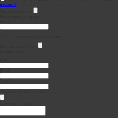
политикой
Зарегистрироваться
Восстановление пароля
E-mail *
* Поля, обязательные для заполнения
Выслать новый пароль
Быстрый заказ
ФИО
E-mail
Телефон
Документы (реквизиты и пр.)
Примечание к заказу