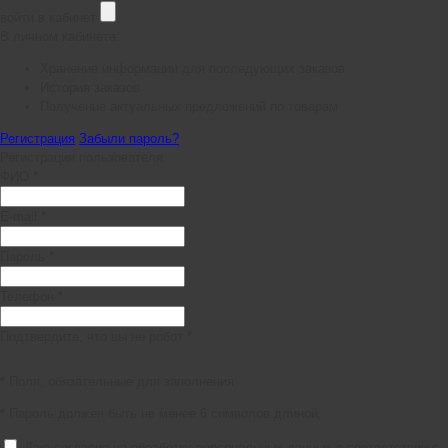
войти в кабинет
В личном кабинете:
Хранение информации для последующих заказов
История заказов
Получение актуальных предложений по товарам
Регистрация
Забыли пароль?
Регистрация пользователя
ФИО *
E-mail *
Пароль *
Телефон *
Подтвердите, что вы не робот *
* Поля, обязательные для заполнения
* Пароль должен быть не менее 6 символов длиной.
Даю согласие на обработку персональных данных в соответствии с