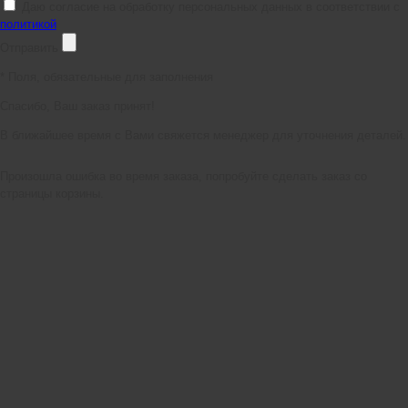
Даю согласие на обработку персональных данных в соответствии с
политикой
Отправить
*
Поля, обязательные для заполнения
Спасибо, Ваш заказ принят!
В ближайшее время с Вами свяжется менеджер для уточнения деталей.
Произошла ошибка во время заказа, попробуйте сделать заказ со
страницы корзины.