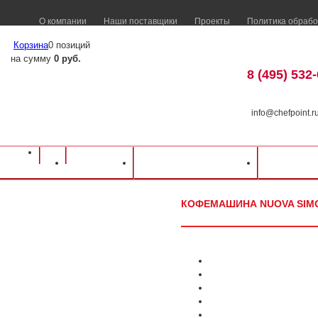
О компании
Наши поставщики
Проекты
Политика обрабо
Корзина
0 позиций
на сумму
0 руб.
8 (495) 532
info@chefpoint.r
Оборудование для ресторанов и кафе
⁄
Каталог оборудования
⁄
Барное об
Каталог
Доставка и оплата
Распрод
Кофемашина Nuova Simonelli Appia Life 1Gr V (высокая группа)
КОФЕМАШИНА NUOVA SIMON