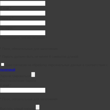
E-mail *
Пароль *
Телефон *
Подтвердите, что вы не робот *
* Поля, обязательные для заполнения
* Пароль должен быть не менее 6 символов длиной.
Даю согласие на обработку персональных данных в соответствии с
политикой
Зарегистрироваться
Восстановление пароля
E-mail *
* Поля, обязательные для заполнения
Выслать новый пароль