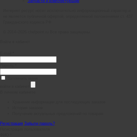
Запчасти и комплектующие
Интернет ресурс носит исключительно информационный характер и
не является публичной офертой, определяемой положениями ст. 437
Гражданского кодекса РФ.
© 2014–2026 chefpoint.ru Все права защищены.
Войти в кабинет
E-mail *
Пароль *
Запомнить меня
войти в кабинет
В личном кабинете:
Хранение информации для последующих заказов
История заказов
Получение актуальных предложений по товарам
Регистрация
Забыли пароль?
Регистрация пользователя
ФИО *