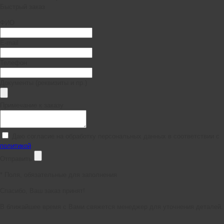
Быстрый заказ
ФИО
E-mail
Телефон
Документы (реквизиты и пр.)
Примечание к заказу
Даю согласие на обработку персональных данных в соответствии с
политикой
Отправить
*
Поля, обязательные для заполнения
Спасибо, Ваш заказ принят!
В ближайшее время с Вами свяжется менеджер для уточнения деталей.