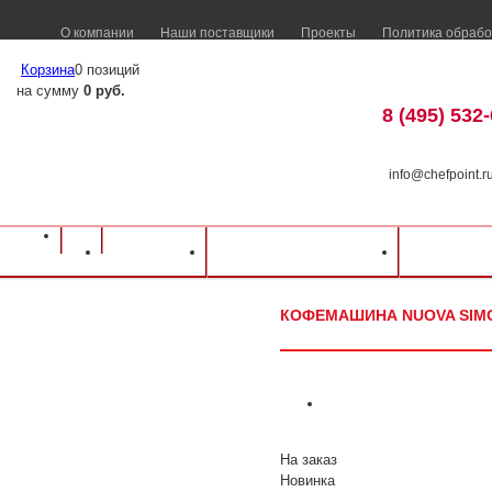
О компании
Наши поставщики
Проекты
Политика обрабо
Корзина
0 позиций
на сумму
0 руб.
8 (495) 532
info@chefpoint.r
Оборудование для ресторанов и кафе
⁄
Каталог оборудования
⁄
Барное об
Каталог
Доставка и оплата
Распрод
Кофемашина Nuova Simonelli Appia II 3 Gr S (высокие группы)
КОФЕМАШИНА NUOVA SIMON
На заказ
Новинка