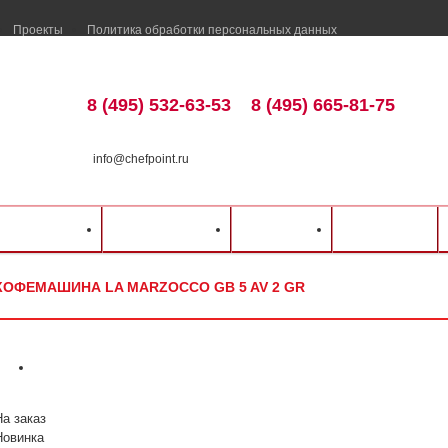
Проекты
Политика обработки персональных данных
8 (495) 532-63-53
8 (495) 665-81-75
info@chefpoint.ru
талог оборудования
⁄
Барное оборудование
⁄
Кофемашины
⁄
La Marzocco
⁄
ка и оплата
Распродажа
Разделы
Контакты
КОФЕМАШИНА LA MARZOCCO GB 5 AV 2 GR
На заказ
Новинка