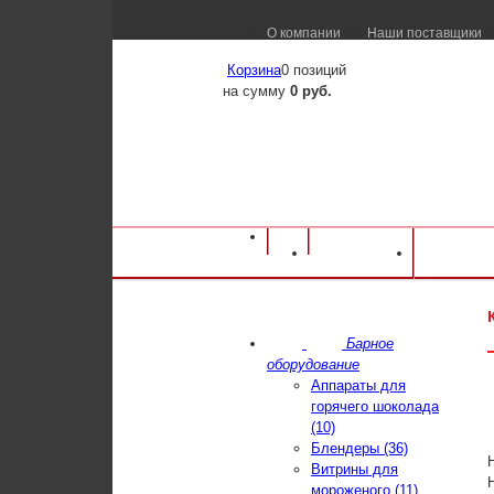
О компании
Наши поставщики
Корзина
0 позиций
на сумму
0 руб.
Оборудование для ресторанов и кафе
⁄
Ка
Каталог
Достав
Кофемашина La Marzocco GB 5 AV 2 Gr
Барное
оборудование
Аппараты для
горячего шоколада
(10)
Блендеры (36)
Витрины для
мороженого (11)