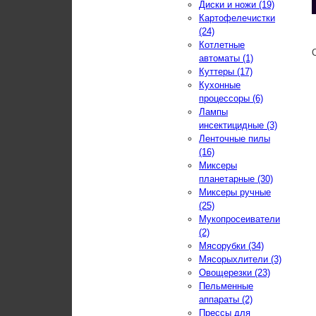
Диски и ножи (19)
Картофелечистки
(24)
Котлетные
автоматы (1)
Куттеры (17)
Кухонные
процессоры (6)
Лампы
инсектицидные (3)
Ленточные пилы
(16)
Миксеры
планетарные (30)
Миксеры ручные
(25)
Мукопросеиватели
(2)
Мясорубки (34)
Мясорыхлители (3)
Овощерезки (23)
Пельменные
аппараты (2)
Прессы для