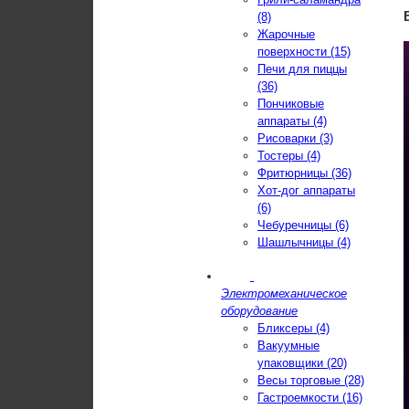
(8)
Жарочные
поверхности (15)
Печи для пиццы
(36)
Пончиковые
аппараты (4)
Рисоварки (3)
Тостеры (4)
Фритюрницы (36)
Хот-дог аппараты
(6)
Чебуречницы (6)
Шашлычницы (4)
Электромеханическое
оборудование
Бликсеры (4)
Вакуумные
упаковщики (20)
Весы торговые (28)
Гастроемкости (16)