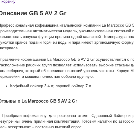
в корзину
Описание GB 5 AV 2 Gr
Профессиональная кофемашина итальянской компании La Marzocco GB 5 
производительная автоматическая модель, укомплектованная системой 
возможность запуска функции пролива одной клавишей. Температура нас
рукоятки кранов подачи горячей воды и пара имеют эргономичную форму 
материала.
Управление кофемашиной La Marzocco GB 5 AV 2 Gr осуществляется с п
Расположение рабочих групп позволяет использовать высокие стаканы д
каплесборник, который обеспечивает высокий уровень чистоты. Корпус М
нержавейки, а машина полностью собрана вручную.
Кофейный бойлер 3.4 л; паровой бойлер 7 л.
Отзывы о La Marzocco GB 5 AV 2 Gr
Приобрели кофемашину для ресторана отеля. Сдвоенный бойлер и 
безупречны, очень приличная комплектация. Готовим напитки по авторск
весь ассортимент – постоянно высокий спрос.