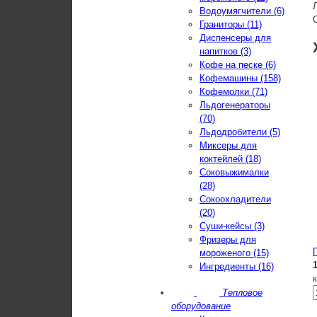
Водоумягчители (6)
Граниторы (11)
Диспенсеры для
напитков (3)
Кофе на песке (6)
Кофемашины (158)
Кофемолки (71)
Льдогенераторы
(70)
Льдодробители (5)
Миксеры для
коктейлей (18)
Соковыжималки
(28)
Сокоохладители
(20)
Суши-кейсы (3)
Фризеры для
мороженого (15)
Ингредиенты (16)
Тепловое
оборудование