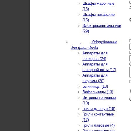
Шкафы жарочные
(13)
Шкафы пекарские
(15)
Электрокипятильники
(29)
Оборудование
для фастфуда
E
Аппараты для
попкорна (24)
Аппараты для
сахарной ваты (17)
Аппараты для
шаурмы (20)
Блинницы (18)
Вафельницы (13)
Витрины тепловые
(10)
Грили для кур (18)
Грили контактные
(17)
Грили лавовые (4)
Грили-саламандра