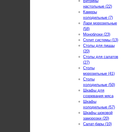
Витрины
настольные (22)
Камеры
холодильные (7)
Лари морозильные
(58)
Моноблоки (23)
Сплит системы (13)
Столы для пиццы
(20)
Столы для салатов
(27)
Столы
морозильные (41)
Столы
холодильные (50)
Шкафы для
созревания мяса
Шкафы
холодильные (57)
Шкафы шоковой
заморозки (20)
Салат-бары (10)