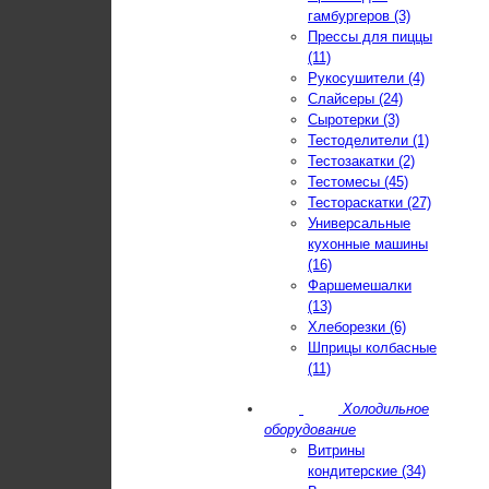
гамбургеров (3)
Прессы для пиццы
(11)
Рукосушители (4)
Слайсеры (24)
Сыротерки (3)
Тестоделители (1)
Тестозакатки (2)
Тестомесы (45)
Тестораскатки (27)
Универсальные
кухонные машины
(16)
Фаршемешалки
(13)
Хлеборезки (6)
Шприцы колбасные
(11)
Холодильное
оборудование
Витрины
кондитерские (34)