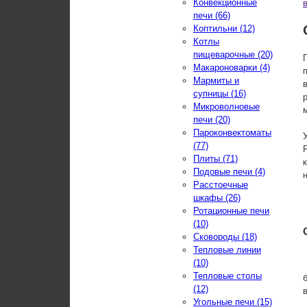
Конвекционные
печи (66)
Коптильни (12)
Котлы
пищеварочные (20)
Макароноварки (4)
Мармиты и
супницы (16)
Микроволновые
печи (20)
Пароконвектоматы
(77)
Плиты (71)
Подовые печи (4)
Расстоечные
шкафы (26)
Ротационные печи
(10)
Сковороды (18)
Тепловые линии
(10)
Тепловые столы
(12)
Угольные печи (15)