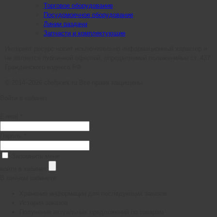
Торговое оборудование
Посудомоечное оборудование
Линии раздачи
Запчасти и комплектующие
Интернет ресурс носит исключительно информационный характер и
не является публичной офертой, определяемой положениями ст. 437
Гражданского кодекса РФ.
© 2014–2026 chefpoint.ru Все права защищены.
Войти в кабинет
E-mail *
Пароль *
Запомнить меня
войти в кабинет
В личном кабинете:
Хранение информации для последующих заказов
История заказов
Получение актуальных предложений по товарам