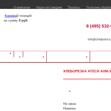
О компании
Наши поставщики
Проекты
Политика обрабо
Корзина
0 позиций
на сумму
0 руб.
8 (495) 532
info@chefpoint.r
Оборудование для ресторанов и кафе
⁄
Каталог оборудования
⁄
Электромех
Каталог
Доставка и оплата
Распрод
Хлеборезка АТЕСИ АХМ-300А Янычар (нерж.)
ХЛЕБОРЕЗКА АТЕСИ АХМ-3
На заказ
Новинка