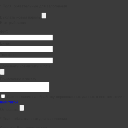
* Поля, обязательные для заполнения
Выслать новый пароль
Быстрый заказ
ФИО
E-mail
Телефон
Документы (реквизиты и пр.)
Примечание к заказу
Даю согласие на обработку персональных данных в соответствии с
политикой
Отправить
*
Поля, обязательные для заполнения
Спасибо, Ваш заказ принят!