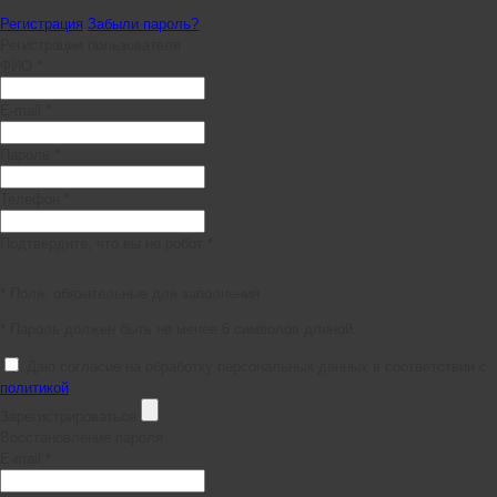
Регистрация
Забыли пароль?
Регистрация пользователя
ФИО *
E-mail *
Пароль *
Телефон *
Подтвердите, что вы не робот *
* Поля, обязательные для заполнения
* Пароль должен быть не менее 6 символов длиной.
Даю согласие на обработку персональных данных в соответствии с
политикой
Зарегистрироваться
Восстановление пароля
E-mail *