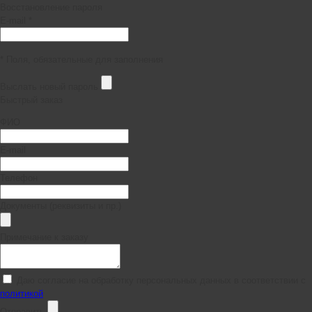
Восстановление пароля
E-mail *
* Поля, обязательные для заполнения
Выслать новый пароль
Быстрый заказ
ФИО
E-mail
Телефон
Документы (реквизиты и пр.)
Примечание к заказу
Даю согласие на обработку персональных данных в соответствии с
политикой
Отправить