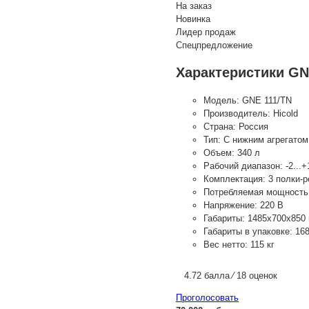
На заказ
Новинка
Лидер продаж
Спецпредложение
Характеристики GN
Модель:
GNE 111/TN
Производитель:
Hicold
Страна:
Россия
Тип:
С нижним агрегатом
Объем:
340 л
Рабочий диапазон:
-2...
Комплектация:
3 полки-
Потребляемая мощность
Напряжение:
220 В
Габариты:
1485х700х850
Габариты в упаковке:
16
Вес нетто:
115 кг
4.72 балла ⁄ 18 оценок
Проголосовать