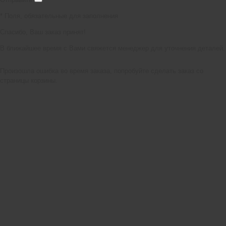
*
Поля, обязательные для заполнения
Спасибо, Ваш заказ принят!
В ближайшее время с Вами свяжется менеджер для уточнения деталей.
Произошла ошибка во время заказа, попробуйте сделать заказ со
страницы корзины.