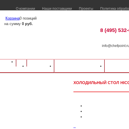
О компании
Наши поставщики
Проекты
Политика обрабо
Корзина
0 позиций
на сумму
0 руб.
8 (495) 532
info@chefpoint.r
Оборудование для ресторанов и кафе
⁄
Каталог оборудования
⁄
Холодильн
Каталог
Доставка и оплата
Распрод
Холодильный стол Hicold GNE 111/TN
ХОЛОДИЛЬНЫЙ СТОЛ HICO