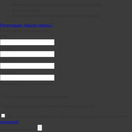
Хранение информации для последующих заказов
История заказов
Получение актуальных предложений по товарам
Регистрация
Забыли пароль?
Регистрация пользователя
ФИО *
E-mail *
Пароль *
Телефон *
Подтвердите, что вы не робот *
* Поля, обязательные для заполнения
* Пароль должен быть не менее 6 символов длиной.
Даю согласие на обработку персональных данных в соответствии с
политикой
Зарегистрироваться