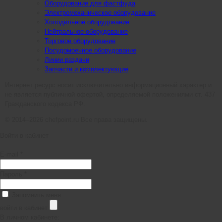
Оборудование для фастфуда
Электромеханическое оборудование
Холодильное оборудование
Нейтральное оборудование
Торговое оборудование
Посудомоечное оборудование
Линии раздачи
Запчасти и комплектующие
Интернет ресурс носит исключительно информационный характер и
не является публичной офертой, определяемой положениями ст. 437
Гражданского кодекса РФ.
© 2014–2026 chefpoint.ru Все права защищены.
Войти в кабинет
E-mail *
Пароль *
Запомнить меня
войти в кабинет
В личном кабинете: