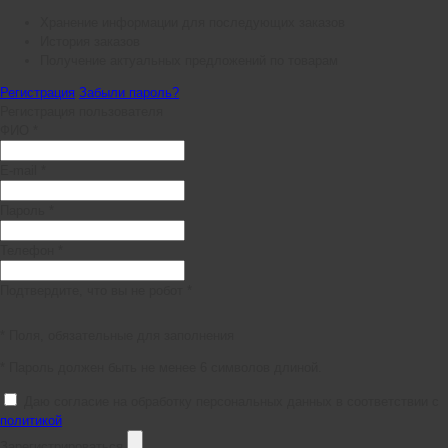
Хранение информации для последующих заказов
История заказов
Получение актуальных предложений по товарам
Регистрация
Забыли пароль?
Регистрация пользователя
ФИО *
E-mail *
Пароль *
Телефон *
Подтвердите, что вы не робот *
* Поля, обязательные для заполнения
* Пароль должен быть не менее 6 символов длиной.
Даю согласие на обработку персональных данных в соответствии с
политикой
Зарегистрироваться