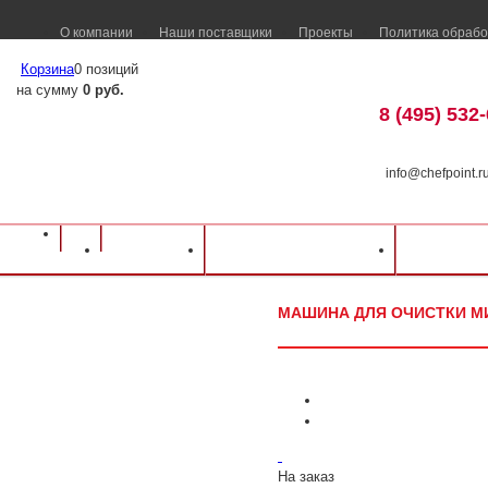
О компании
Наши поставщики
Проекты
Политика обрабо
Корзина
0 позиций
на сумму
0 руб.
8 (495) 532
info@chefpoint.r
Оборудование для ресторанов и кафе
⁄
Каталог оборудования
⁄
Электромех
Каталог
Доставка и оплата
Распрод
FIMAR
⁄
Машина для очистки мидий FIMAR LCF/5
МАШИНА ДЛЯ ОЧИСТКИ МИ
На заказ