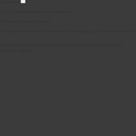
Отправить
*
Поля, обязательные для заполнения
Спасибо, Ваш заказ принят!
В ближайшее время с Вами свяжется менеджер для уточнения деталей.
Произошла ошибка во время заказа, попробуйте сделать заказ со
страницы корзины.