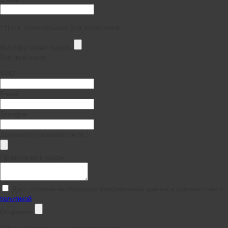
* Поля, обязательные для заполнения
Выслать новый пароль
Быстрый заказ
ФИО
E-mail
Телефон
Документы (реквизиты и пр.)
Примечание к заказу
Даю согласие на обработку персональных данных в соответствии с
политикой
Отправить