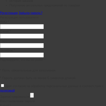
История заказов
Получение актуальных предложений по товарам
Регистрация
Забыли пароль?
Регистрация пользователя
ФИО *
E-mail *
Пароль *
Телефон *
Подтвердите, что вы не робот *
* Поля, обязательные для заполнения
* Пароль должен быть не менее 6 символов длиной.
Даю согласие на обработку персональных данных в соответствии с
политикой
Зарегистрироваться
Восстановление пароля
E-mail *