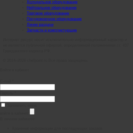
Холодильное оборудование
Нейтральное оборудование
Торговое оборудование
Посудомоечное оборудование
Линии раздачи
Запчасти и комплектующие
Интернет ресурс носит исключительно информационный характер и
не является публичной офертой, определяемой положениями ст. 437
Гражданского кодекса РФ.
© 2014–2026 chefpoint.ru Все права защищены.
Войти в кабинет
E-mail *
Пароль *
Запомнить меня
войти в кабинет
В личном кабинете:
Хранение информации для последующих заказов