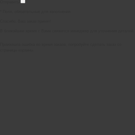
Отправить
*
Поля, обязательные для заполнения
Спасибо, Ваш заказ принят!
В ближайшее время с Вами свяжется менеджер для уточнения деталей.
Произошла ошибка во время заказа, попробуйте сделать заказ со
страницы корзины.