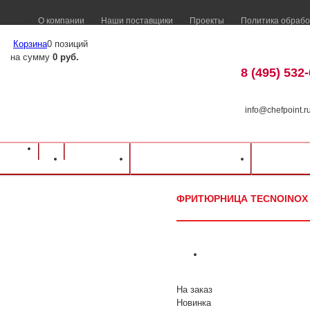
О компании
Наши поставщики
Проекты
Политика обрабо
Корзина
0 позиций
на сумму
0 руб.
8 (495) 532
info@chefpoint.r
Оборудование для ресторанов и кафе
⁄
Каталог оборудования
⁄
Оборудова
Каталог
Доставка и оплата
Распрод
Фритюрница Tecnoinox FR35E7
ФРИТЮРНИЦА TECNOINOX 
На заказ
Новинка