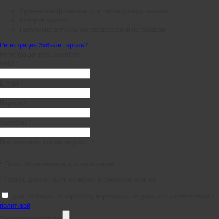
Хранение информации для последующих заказов
История заказов
Получение актуальных предложений по товарам
Регистрация
Забыли пароль?
Регистрация пользователя
ФИО *
E-mail *
Пароль *
Телефон *
Подтвердите, что вы не робот *
* Поля, обязательные для заполнения
* Пароль должен быть не менее 6 символов длиной.
Даю согласие на обработку персональных данных в соответствии с
политикой
Зарегистрироваться