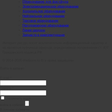
Оборудование для фастфуда
Электромеханическое оборудование
Холодильное оборудование
Нейтральное оборудование
Торговое оборудование
Посудомоечное оборудование
Линии раздачи
Запчасти и комплектующие
Интернет ресурс носит исключительно информационный характер и
не является публичной офертой, определяемой положениями ст. 437
Гражданского кодекса РФ.
© 2014–2026 chefpoint.ru Все права защищены.
Войти в кабинет
E-mail *
Пароль *
Запомнить меня
войти в кабинет
В личном кабинете: