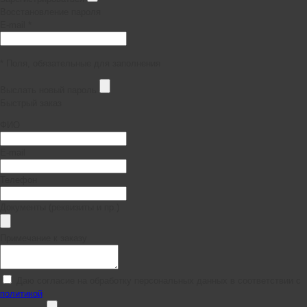
Восстановление пароля
E-mail *
* Поля, обязательные для заполнения
Выслать новый пароль
Быстрый заказ
ФИО
E-mail
Телефон
Документы (реквизиты и пр.)
Примечание к заказу
Даю согласие на обработку персональных данных в соответствии с
политикой