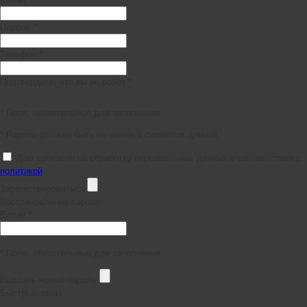
Пароль *
Телефон *
Подтвердите, что вы не робот *
* Поля, обязательные для заполнения
* Пароль должен быть не менее 6 символов длиной.
Даю согласие на обработку персональных данных в соответствии с
политикой
Зарегистрироваться
Восстановление пароля
E-mail *
* Поля, обязательные для заполнения
Выслать новый пароль
Быстрый заказ