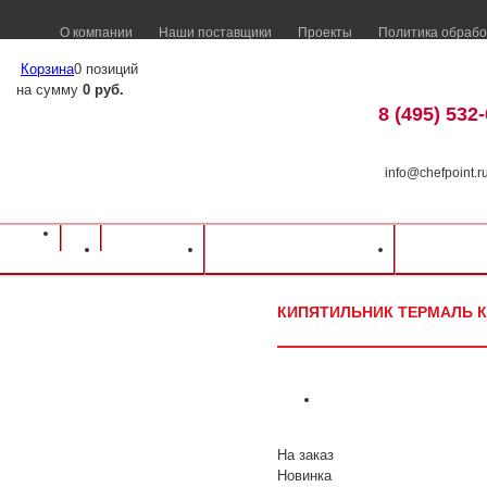
О компании
Наши поставщики
Проекты
Политика обрабо
Корзина
0 позиций
на сумму
0 руб.
8 (495) 532
info@chefpoint.r
Оборудование для ресторанов и кафе
⁄
Каталог оборудования
⁄
Тепловое о
Каталог
Доставка и оплата
Распрод
Кипятильник Термаль КЭНД-100-04
КИПЯТИЛЬНИК ТЕРМАЛЬ К
На заказ
Новинка