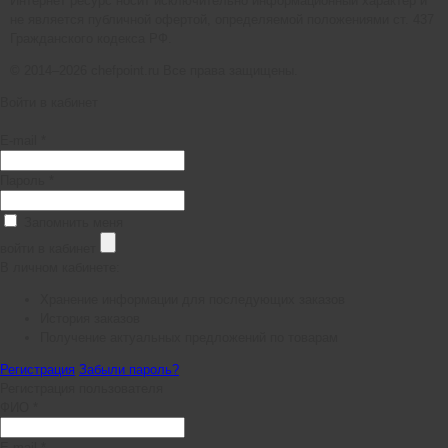
Интернет ресурс носит исключительно информационный характер и
не является публичной офертой, определяемой положениями ст. 437
Гражданского кодекса РФ.
© 2014–2026 chefpoint.ru Все права защищены.
Войти в кабинет
E-mail *
Пароль *
Запомнить меня
войти в кабинет
В личном кабинете:
Хранение информации для последующих заказов
История заказов
Получение актуальных предложений по товарам
Регистрация
Забыли пароль?
Регистрация пользователя
ФИО *
E-mail *