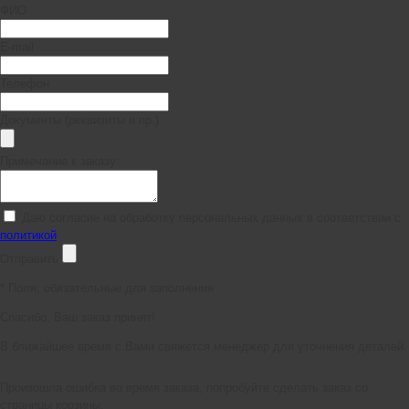
ФИО
E-mail
Телефон
Документы (реквизиты и пр.)
Примечание к заказу
Даю согласие на обработку персональных данных в соответствии с
политикой
Отправить
*
Поля, обязательные для заполнения
Спасибо, Ваш заказ принят!
В ближайшее время с Вами свяжется менеджер для уточнения деталей.
Произошла ошибка во время заказа, попробуйте сделать заказ со
страницы корзины.