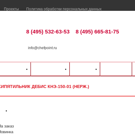
Проекты
Политика обработки персональных данных
8 (495) 532-63-53
8 (495) 665-81-75
info@chefpoint.ru
талог оборудования
⁄
Тепловое оборудование
⁄
Электрокипятильники
⁄
Дебис
⁄
ка и оплата
Распродажа
Разделы
Контакты
КИПЯТИЛЬНИК ДЕБИС КНЭ-150-01 (НЕРЖ.)
На заказ
Новинка