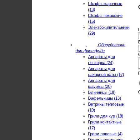
Шкафы жарочные
(13)
Шкафы пекарские
(15)
Электрокипятильники
(29)
E
Оборудование
для фастфуда
Аппараты для
попкорна (24)
Аппараты для
сахарной ваты (17)
Аппараты для
шаурмы (20)
Блинницы (18)
Вафельницы (13)
Витрины тепловые
(10)
Грили для кур (18)
Грили контактные
(17)
Грили лавовые (4)
Грили-саламандра