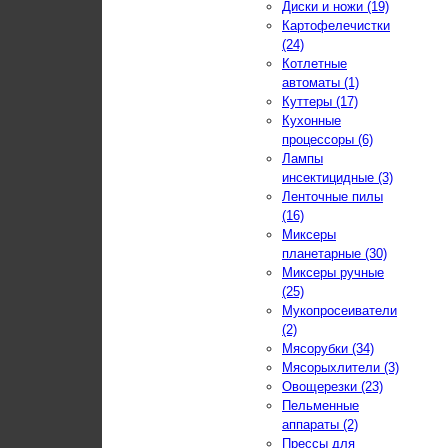
Диски и ножи (19)
Картофелечистки
(24)
Котлетные
автоматы (1)
Куттеры (17)
Кухонные
процессоры (6)
Лампы
инсектицидные (3)
Ленточные пилы
(16)
Миксеры
планетарные (30)
Миксеры ручные
(25)
Мукопросеиватели
(2)
Мясорубки (34)
Мясорыхлители (3)
Овощерезки (23)
Пельменные
аппараты (2)
Прессы для