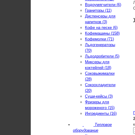
Водоумягчители (6)
Граниторы (11)
Диспенсеры для
напитков (3)
Кофе на песке (6)
Кофемашины (158)
Кофемолки (71)
Льдогенераторы
(70)
Льдодробители (5)
Миксеры для
коктейлей (18)
Соковыжималки
(28)
Сокоохладители
(20)
Суши-кейсы (3)
Фризеры для
мороженого (15)
Ингредиенты (16)
Тепловое
оборудование