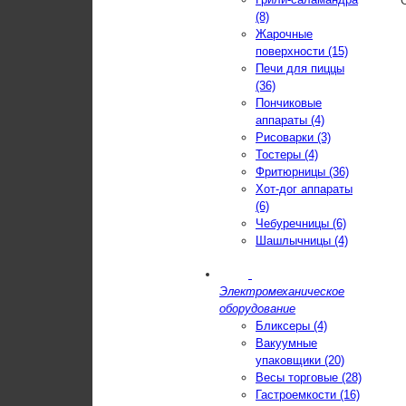
(8)
Жарочные
поверхности (15)
Печи для пиццы
(36)
Пончиковые
аппараты (4)
Рисоварки (3)
Тостеры (4)
Фритюрницы (36)
Хот-дог аппараты
(6)
Чебуречницы (6)
Шашлычницы (4)
Электромеханическое
оборудование
Бликсеры (4)
Вакуумные
упаковщики (20)
Весы торговые (28)
Гастроемкости (16)