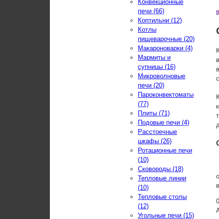
Конвекционные
печи (66)
Коптильни (12)
Котлы
пищеварочные (20)
Макароноварки (4)
Мармиты и
супницы (16)
Микроволновые
печи (20)
Пароконвектоматы
(77)
Плиты (71)
Подовые печи (4)
Расстоечные
шкафы (26)
Ротационные печи
(10)
Сковороды (18)
Тепловые линии
(10)
Тепловые столы
(12)
Угольные печи (15)