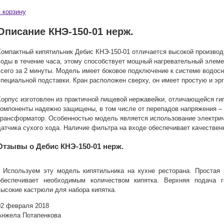
в корзину
Описание КНЭ-150-01 нерж.
Компактный кипятильник Дебис КНЭ-150-01 отличается высокой производ
воды в течение часа, этому способствует мощный нагревательный элеме
всего за 2 минуты. Модель имеет боковое подключение к системе водосн
специальной подставки. Кран расположен сверху, он имеет простую и эр
Корпус изготовлен из практичной пищевой нержавейки, отличающейся ги
компоненты надежно защищены, в том числе от перепадов напряжения –
трансформатор. Особенностью модель является использование электрич
датчика сухого хода. Наличие фильтра на входе обеспечивает качествен
Отзывы о Дебис КНЭ-150-01 нерж.
Используем эту модель кипятильника на кухне ресторана. Простая в
обеспечивает необходимым количеством кипятка. Верхняя подача г
высокие кастрюли для набора кипятка.
02 февраля 2018
Анжела Потапенкова