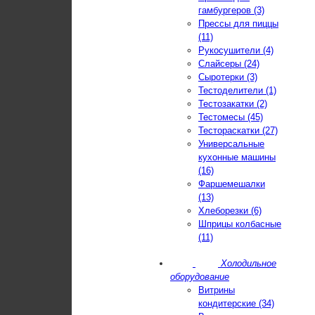
гамбургеров (3)
Прессы для пиццы
(11)
Рукосушители (4)
Слайсеры (24)
Сыротерки (3)
Тестоделители (1)
Тестозакатки (2)
Тестомесы (45)
Тестораскатки (27)
Универсальные
кухонные машины
(16)
Фаршемешалки
(13)
Хлеборезки (6)
Шприцы колбасные
(11)
Холодильное
оборудование
Витрины
кондитерские (34)