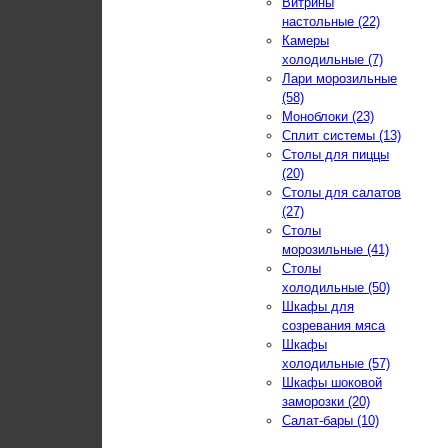
Витрины
настольные (22)
Камеры
холодильные (7)
Лари морозильные
(58)
Моноблоки (23)
Сплит системы (13)
Столы для пиццы
(20)
Столы для салатов
(27)
Столы
морозильные (41)
Столы
холодильные (50)
Шкафы для
созревания мяса
Шкафы
холодильные (57)
Шкафы шоковой
заморозки (20)
Салат-бары (10)