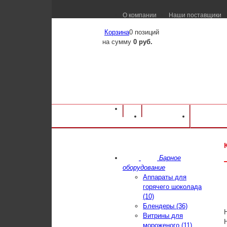
О компании
Наши поставщики
Корзина
0 позиций
на сумму
0 руб.
Оборудование для ресторанов и кафе
⁄
Ка
Каталог
Достав
Кипятильник Дебис КНЭ-150-01 (нерж.)
Барное
оборудование
Аппараты для
горячего шоколада
(10)
Блендеры (36)
Витрины для
мороженого (11)