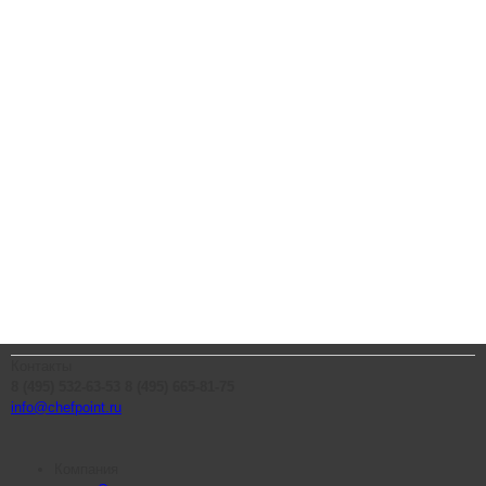
Контакты
8 (495) 532-63-53
8 (495) 665-81-75
info@chefpoint.ru
Компания