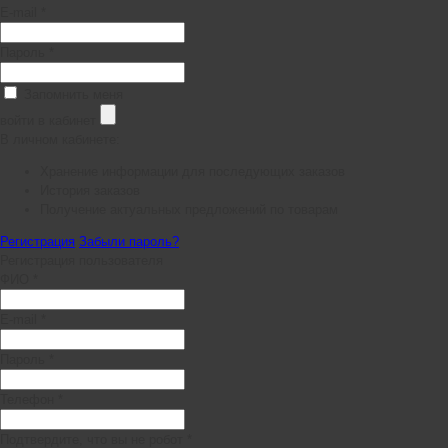
E-mail *
Пароль *
Запомнить меня
войти в кабинет
В личном кабинете:
Хранение информации для последующих заказов
История заказов
Получение актуальных предложений по товарам
Регистрация
Забыли пароль?
Регистрация пользователя
ФИО *
E-mail *
Пароль *
Телефон *
Подтвердите, что вы не робот *