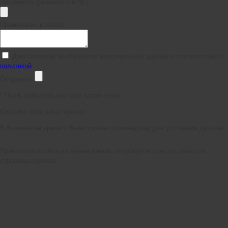
Документы (реквизиты и пр.)
Примечание к заказу
Даю согласие на обработку персональных данных в соответствии с
политикой
Отправить
*
Поля, обязательные для заполнения
Спасибо, Ваш заказ принят!
В ближайшее время с Вами свяжется менеджер для уточнения деталей.
Произошла ошибка во время заказа, попробуйте сделать заказ со
страницы корзины.