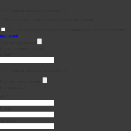
* Поля, обязательные для заполнения
* Пароль должен быть не менее 6 символов длиной.
Даю согласие на обработку персональных данных в соответствии с
политикой
Зарегистрироваться
Восстановление пароля
E-mail *
* Поля, обязательные для заполнения
Выслать новый пароль
Быстрый заказ
ФИО
E-mail
Телефон