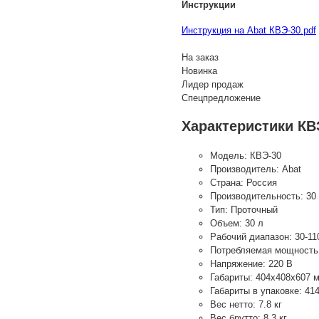
Инструкции
Инструкция на Abat КВЭ-30.pdf
На заказ
Новинка
Лидер продаж
Спецпредложение
Характеристики КВ
Модель:
КВЭ-30
Производитель:
Abat
Страна:
Россия
Производительность:
30
Тип:
Проточный
Объем:
30 л
Рабочий диапазон:
30-11
Потребляемая мощность
Напряжение:
220 В
Габариты:
404х408х607 
Габариты в упаковке:
41
Вес нетто:
7.8 кг
Вес брутто:
8.3 кг