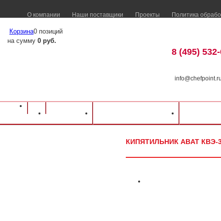
О компании
Наши поставщики
Проекты
Политика обрабо
Корзина
0 позиций
на сумму
0 руб.
8 (495) 532
info@chefpoint.r
Оборудование для ресторанов и кафе
⁄
Каталог оборудования
⁄
Тепловое о
Каталог
Доставка и оплата
Распрод
Кипятильник Abat КВЭ-30
КИПЯТИЛЬНИК ABAT КВЭ-