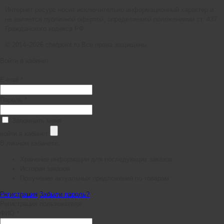
Интернет ресурс носит исключительно информационный характер и
не является публичной офертой, определяемой положениями ст. 437
Гражданского кодекса РФ.
© 2014–2026 chefpoint.ru Все права защищены.
Войти в кабинет
E-mail *
Пароль *
Запомнить меня
войти в кабинет
В личном кабинете:
Хранение информации для последующих заказов
История заказов
Получение актуальных предложений по товарам
Регистрация
Забыли пароль?
Регистрация пользователя
ФИО *