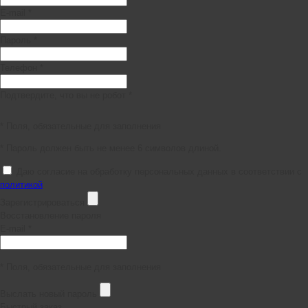
E-mail *
Пароль *
Телефон *
Подтвердите, что вы не робот *
* Поля, обязательные для заполнения
* Пароль должен быть не менее 6 символов длиной.
Даю согласие на обработку персональных данных в соответствии с
политикой
Зарегистрироваться
Восстановление пароля
E-mail *
* Поля, обязательные для заполнения
Выслать новый пароль
Быстрый заказ