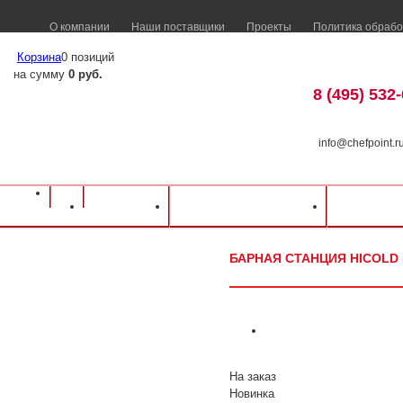
О компании
Наши поставщики
Проекты
Политика обрабо
Корзина
0 позиций
на сумму
0 руб.
8 (495) 532
info@chefpoint.r
Оборудование для ресторанов и кафе
⁄
Каталог оборудования
⁄
Нейтральн
Каталог
Доставка и оплата
Распрод
Барная станция Hicold НБМКС-15/6БПК
БАРНАЯ СТАНЦИЯ HICOLD 
На заказ
Новинка