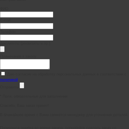
ФИО
E-mail
Телефон
Документы (реквизиты и пр.)
Примечание к заказу
Даю согласие на обработку персональных данных в соответствии с
политикой
Отправить
*
Поля, обязательные для заполнения
Спасибо, Ваш заказ принят!
В ближайшее время с Вами свяжется менеджер для уточнения деталей.
Произошла ошибка во время заказа, попробуйте сделать заказ со