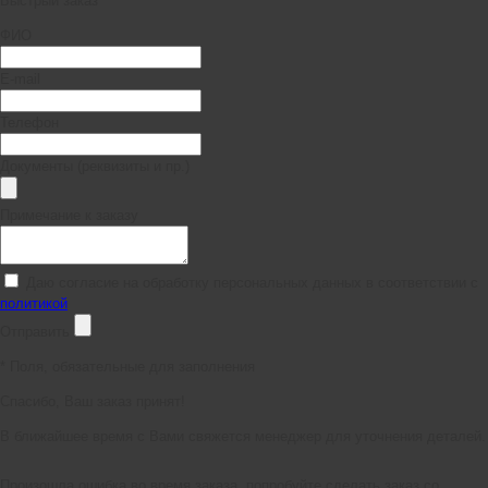
Быстрый заказ
ФИО
E-mail
Телефон
Документы (реквизиты и пр.)
Примечание к заказу
Даю согласие на обработку персональных данных в соответствии с
политикой
Отправить
*
Поля, обязательные для заполнения
Спасибо, Ваш заказ принят!
В ближайшее время с Вами свяжется менеджер для уточнения деталей.
Произошла ошибка во время заказа, попробуйте сделать заказ со