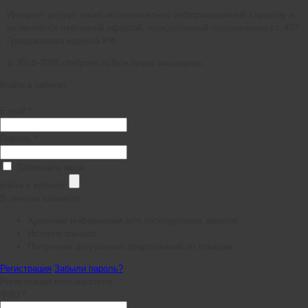
Интернет ресурс носит исключительно информационный характер и
не является публичной офертой, определяемой положениями ст. 437
Гражданского кодекса РФ.
© 2014–2026 chefpoint.ru Все права защищены.
Войти в кабинет
E-mail *
Пароль *
Запомнить меня
войти в кабинет
В личном кабинете:
Хранение информации для последующих заказов
История заказов
Получение актуальных предложений по товарам
Регистрация
Забыли пароль?
Регистрация пользователя
ФИО *