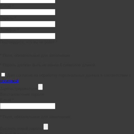
E-mail *
Пароль *
Телефон *
Подтвердите, что вы не робот *
* Поля, обязательные для заполнения
* Пароль должен быть не менее 6 символов длиной.
Даю согласие на обработку персональных данных в соответствии с
политикой
Зарегистрироваться
Восстановление пароля
E-mail *
* Поля, обязательные для заполнения
Выслать новый пароль