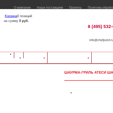
О компании
Наши поставщики
Проекты
Политика обрабо
Корзина
0 позиций
на сумму
0 руб.
8 (495) 532
info@chefpoint.r
Оборудование для ресторанов и кафе
⁄
Каталог оборудования
⁄
Оборудова
Каталог
Доставка и оплата
Распрод
АТЕСИ
⁄
Шаурма-гриль АТЕСИ Шаурма-3-ГАЗ-05-ОЦ
ШАУРМА-ГРИЛЬ АТЕСИ ШАУ