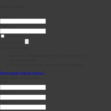
Войти в кабинет
E-mail *
Пароль *
Запомнить меня
войти в кабинет
В личном кабинете:
Хранение информации для последующих заказов
История заказов
Получение актуальных предложений по товарам
Регистрация
Забыли пароль?
Регистрация пользователя
ФИО *
E-mail *
Пароль *