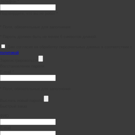
Телефон *
Подтвердите, что вы не робот *
* Поля, обязательные для заполнения
* Пароль должен быть не менее 6 символов длиной.
Даю согласие на обработку персональных данных в соответствии с
политикой
Зарегистрироваться
Восстановление пароля
E-mail *
* Поля, обязательные для заполнения
Выслать новый пароль
Быстрый заказ
ФИО
E-mail