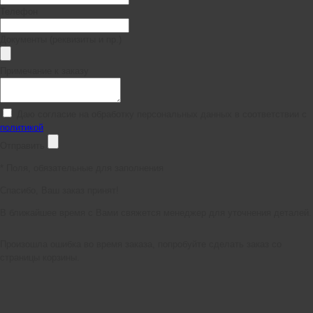
Телефон
Документы (реквизиты и пр.)
Примечание к заказу
Даю согласие на обработку персональных данных в соответствии с
политикой
Отправить
*
Поля, обязательные для заполнения
Спасибо, Ваш заказ принят!
В ближайшее время с Вами свяжется менеджер для уточнения деталей.
Произошла ошибка во время заказа, попробуйте сделать заказ со
страницы корзины.