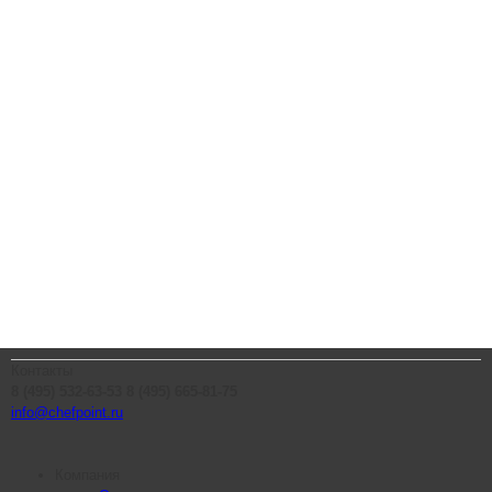
Контакты
8 (495) 532-63-53
8 (495) 665-81-75
info@chefpoint.ru
Компания