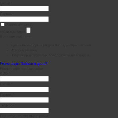
E-mail *
Пароль *
Запомнить меня
войти в кабинет
В личном кабинете:
Хранение информации для последующих заказов
История заказов
Получение актуальных предложений по товарам
Регистрация
Забыли пароль?
Регистрация пользователя
ФИО *
E-mail *
Пароль *
Телефон *
Подтвердите, что вы не робот *