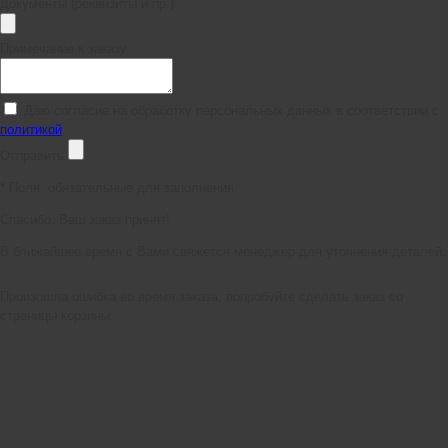
Документы (реквизиты и пр.)
Примечание к заказу
Даю согласие на обработку персональных данных в соответствии с
политикой
Отправить
*
Поля, обязательные для заполнения
Спасибо, Ваш заказ принят!
В ближайшее время с Вами свяжется менеджер для уточнения деталей.
Произошла ошибка во время заказа, попробуйте сделать заказ со
страницы корзины.