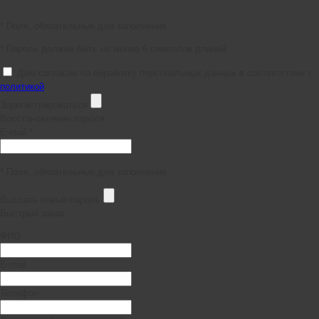
* Поля, обязательные для заполнения
* Пароль должен быть не менее 6 символов длиной.
Даю согласие на обработку персональных данных в соответствии с
политикой
Зарегистрироваться
Восстановление пароля
E-mail *
* Поля, обязательные для заполнения
Выслать новый пароль
Быстрый заказ
ФИО
E-mail
Телефон