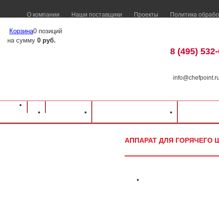
О компании
Наши поставщики
Проекты
Политика обрабо
Корзина
0 позиций
на сумму
0 руб.
8 (495) 532
info@chefpoint.r
Оборудование для ресторанов и кафе
⁄
Каталог оборудования
⁄
Барное об
Каталог
Доставка и оплата
Распрод
UGOLINI
⁄
Аппарат для горячего шоколада UGOLINI Delice 3LT Gold
АППАРАТ ДЛЯ ГОРЯЧЕГО Ш