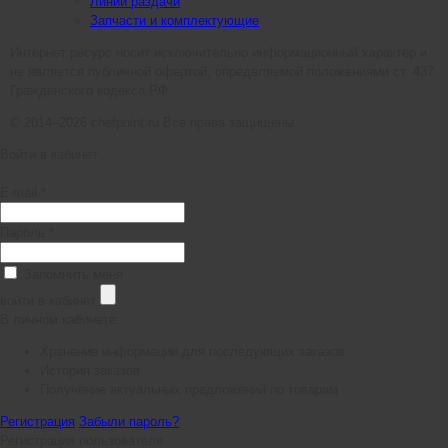
Линии раздачи
Запчасти и комплектующие
Интернет ресурс носит исключительно информационный характер и
не является публичной офертой, определяемой положениями ст. 437
Гражданского кодекса РФ.
© 2014–2026 chefpoint.ru Все права защищены.
Войти в кабинет
E-mail *
Пароль *
Запомнить меня
войти в кабинет
В личном кабинете:
Хранение информации для последующих заказов
История заказов
Получение актуальных предложений по товарам
Регистрация
Забыли пароль?
Регистрация пользователя