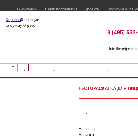
О компании
Наши поставщики
Проекты
Политика обрабо
Корзина
0 позиций
на сумму
0 руб.
8 (495) 532
info@chefpoint.r
Оборудование для ресторанов и кафе
⁄
Каталог оборудования
⁄
Электромех
Каталог
Доставка и оплата
Распрод
Тестораскатка для пиццы FIMAR FI/32
ТЕСТОРАСКАТКА ДЛЯ ПИЦЦ
На заказ
Новинка