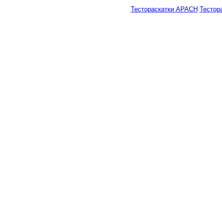
Тестораскатки APACH
Тестор