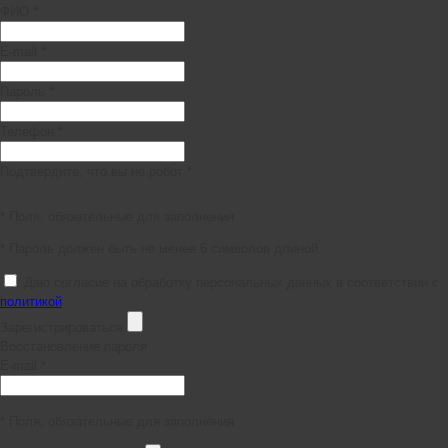
ФИО *
E-mail *
Пароль *
Телефон *
Подтвердите, что вы не робот *
* Поля, обязательные для заполнения
* Пароль должен быть не менее 6 символов длиной.
Даю согласие на обработку персональных данных в соответствии с
политикой
Зарегистрироваться
Восстановление пароля
E-mail *
* Поля, обязательные для заполнения