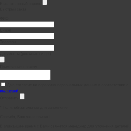
Выслать новый пароль
Быстрый заказ
ФИО
E-mail
Телефон
Документы (реквизиты и пр.)
Примечание к заказу
Даю согласие на обработку персональных данных в соответствии с
политикой
Отправить
*
Поля, обязательные для заполнения
Спасибо, Ваш заказ принят!
В ближайшее время с Вами свяжется менеджер для уточнения деталей.